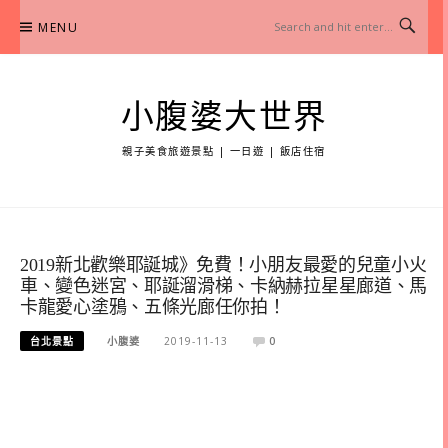
Skip
MENU
to
content
小腹婆大世界
親子美食旅遊景點 | 一日遊 | 飯店住宿
2019新北歡樂耶誕城》免費！小朋友最愛的兒童小火
車、變色迷宮、耶誕溜滑梯、卡納赫拉星星廊道、馬
卡龍愛心塗鴉、五條光廊任你拍！
台北景點
小腹婆
2019-11-13
0