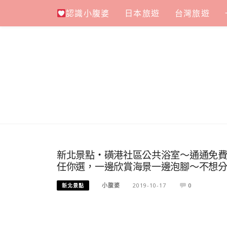
Skip
認識小腹婆
日本旅遊
台灣旅遊
to
content
新北景點・磺港社區公共浴室～通通免
任你選，一邊欣賞海景一邊泡腳～不想
小腹婆
2019-10-17
0
新北景點