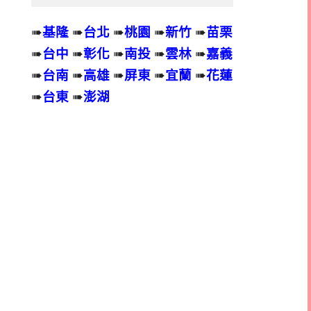
➠
基隆
➠
台北
➠
桃園
➠
新竹
➠
苗栗
➠
台中
➠
彰化
➠
南投
➠
雲林
➠
嘉義
➠
台南
➠
高雄
➠
屏東
➠
宜蘭
➠
花蓮
➠
台東
➠
澎湖