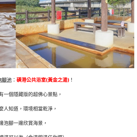
泡腳池
：
磺港公共浴室(黃金之湯)
！
有一個隱藏版的超佛心景點，
麼人知道，環境相當乾淨，
邊泡腳一邊欣賞海景，