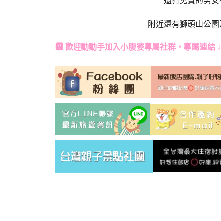
還有免費的男女
附近還有獅頭山公園
🆅 歡迎動動手加入
小腹婆專屬社群
，專屬連結 ↓