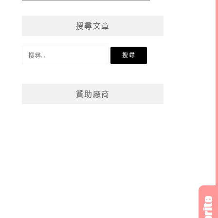
章
分
搜尋文章
類
搜
尋
關
鍵
贊助廠商
字: