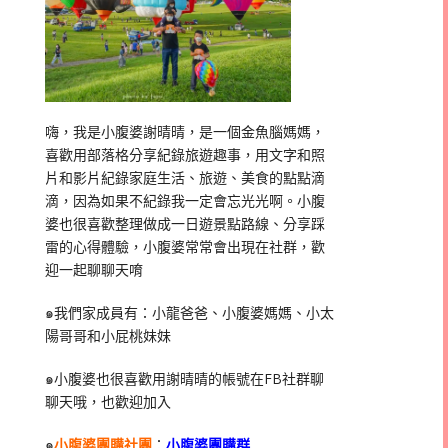
嗨，我是小腹婆謝晴晴，是一個金魚腦媽媽，
喜歡用部落格分享紀錄旅遊趣事，用文字和照
片和影片紀錄家庭生活、旅遊、美食的點點滴
滴，因為如果不紀錄我一定會忘光光啊。小腹
婆也很喜歡整理做成一日遊景點路線、分享踩
雷的心得體驗，小腹婆常常會出現在社群，歡
迎一起聊聊天唷
๑我們家成員有：小龍爸爸、小腹婆媽媽、小太
陽哥哥和小屁桃妹妹
๑小腹婆也很喜歡用謝晴晴的帳號在
FB
社群聊
聊天哦，也歡迎加入
๑
小腹婆團購社團
：
小腹婆團購群