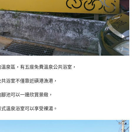
的溫泉區，有五座免費溫泉公共浴室，
公共浴室不僅靠近磺港漁港，
泡腳池可以一邊欣賞景緻，
日式溫泉浴室可以享受裸湯。