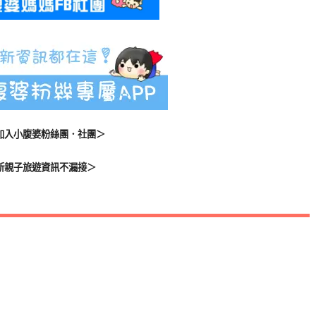
加入小腹婆粉絲團．社團＞
新親子旅遊資訊不漏接＞