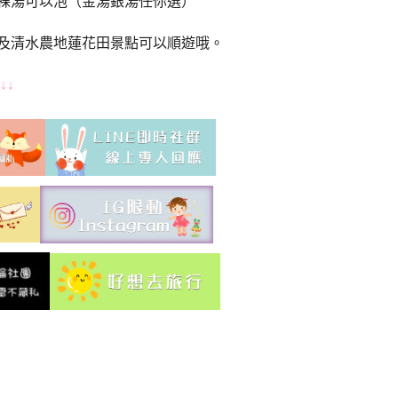
裸湯可以泡（金湯銀湯任你選）
及清水農地蓮花田景點可以順遊哦。
↓↓