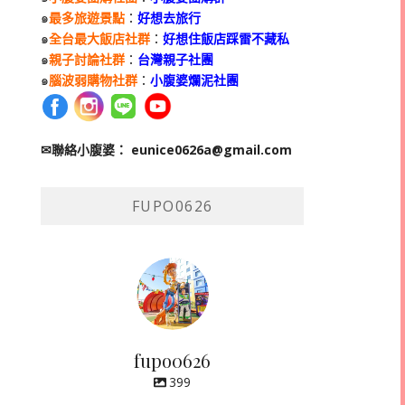
๑
最多旅遊景點
：
好想去旅行
๑
全台最大飯店社群
：
好想住飯店踩雷不藏私
๑
親子討論社群
：
台灣親子社團
๑
腦波弱購物社群
：
小腹婆爛泥社團
✉聯絡小腹婆：
eunice0626a@gmail.com
FUPO0626
fupo0626
399