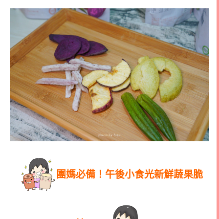
團媽必備！午後小食光新鮮蔬果脆