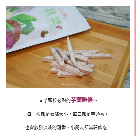
芋頭脆條
▲芋頭控必點的
～
每一根都是薯條大小，每口都是芋頭香，
也會散發淡淡的甜香，小朋友都當薯條吃！