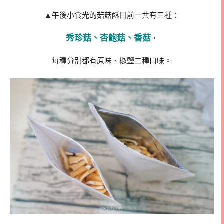
▲午後小食光的菇菇酥目前一共有三種：
秀珍菇、杏鮑菇、香菇
，
每種分別都有原味、椒鹽二種口味。