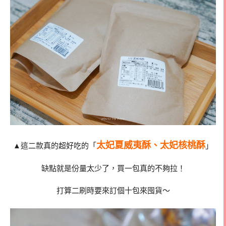
太妃夏威夷酥、太妃核桃酥
▲這二款真的超好吃的「
」
缺點就是份量太少了，買一包真的不夠拉！
打算二刷時要來訂個十包來囤貨～