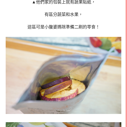
▲他們家的包裝上就有蔬果貼紙，
有區分蔬菜和水果，
這區可是小腹婆媽咪準備二刷的零食！