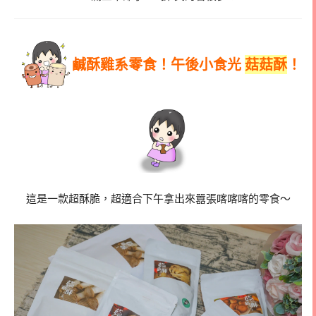
鹹酥雞系零食！午後小食光
菇菇酥
！
這是一款超酥脆，超適合下午拿出來囂張喀喀喀的零食～