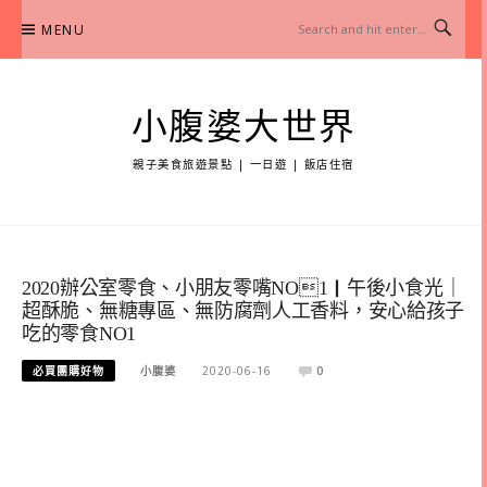
Skip
MENU
to
content
小腹婆大世界
親子美食旅遊景點 | 一日遊 | 飯店住宿
2020辦公室零食、小朋友零嘴NO1｜午後小食光｜
超酥脆、無糖專區、無防腐劑人工香料，安心給孩子
吃的零食NO1
必買團購好物
小腹婆
2020-06-16
0