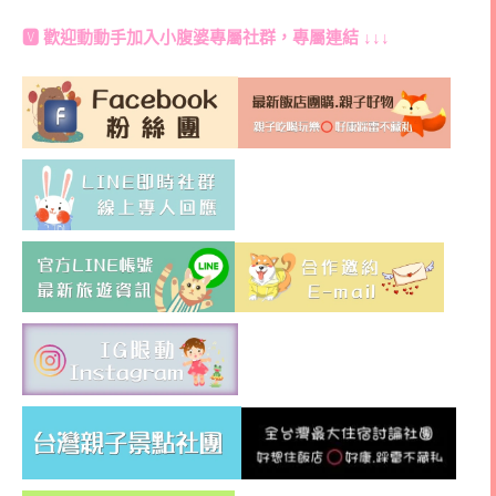
🆅 歡迎動動手加入
小腹婆專屬社群
，專屬連結 ↓↓↓