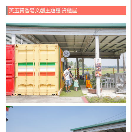
芙玉寶香皂文創主題館|貨櫃屋