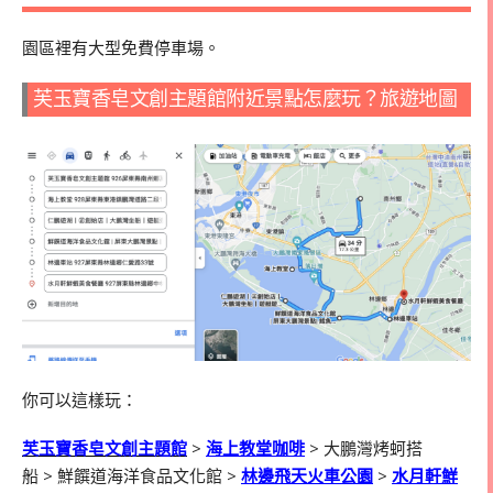
園區裡有大型免費停車場。
芙玉寶香皂文創主題館附近景點怎麼玩？旅遊地圖
你可以這樣玩：
芙玉寶香皂文創主題館
>
海上教堂咖啡
>
大鵬灣烤蚵搭
船
>
鮮饌道海洋食品文化館
>
林邊飛天火車公園
>
水月軒鮮