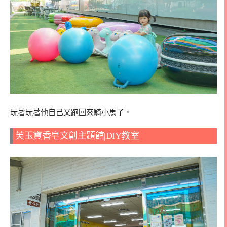
玩著玩著他自己又跑回來騎小馬了。
芙玉寶香皂文創主題館|DIY教室