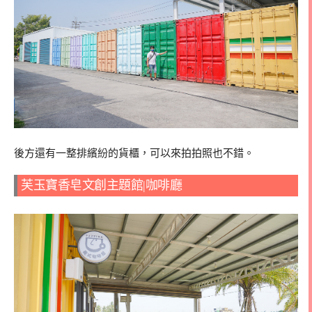
後方還有一整排繽紛的貨櫃，可以來拍拍照也不錯。
芙玉寶香皂文創主題館|咖啡廳