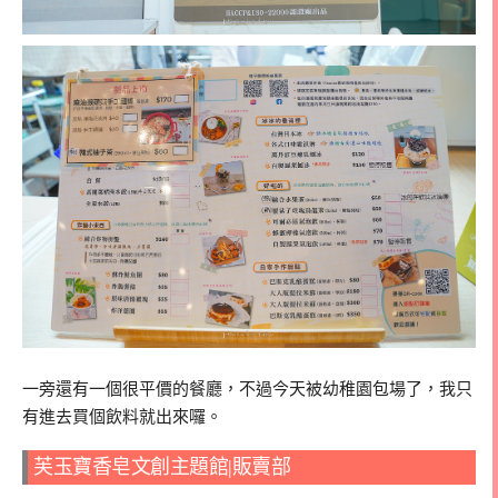
一旁還有一個很平價的餐廳，不過今天被幼稚園包場了，我只
有進去買個飲料就出來囉。
芙玉寶香皂文創主題館|販賣部