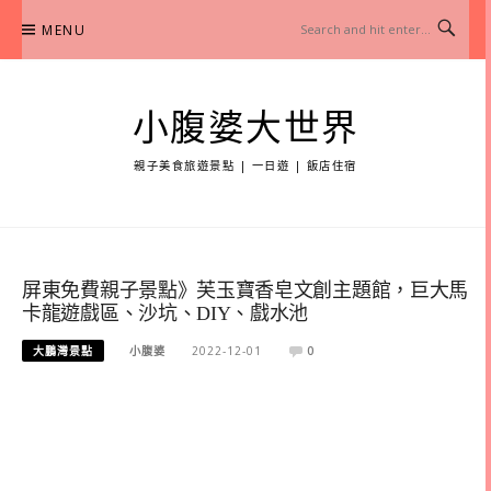
Skip
MENU
to
content
小腹婆大世界
親子美食旅遊景點 | 一日遊 | 飯店住宿
屏東免費親子景點》芙玉寶香皂文創主題館，巨大馬
卡龍遊戲區、沙坑、DIY、戲水池
大鵬灣景點
小腹婆
2022-12-01
0