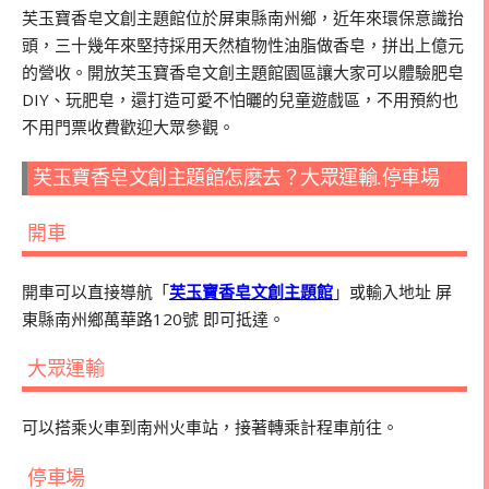
芙玉寶香皂文創主題館位於屏東縣南州鄉，近年來環保意識抬
頭，三十幾年來堅持採用天然植物性油脂做香皂，拼出上億元
的營收。開放芙玉寶香皂文創主題館園區讓大家可以體驗肥皂
DIY、玩肥皂，還打造可愛不怕曬的兒童遊戲區，不用預約也
不用門票收費歡迎大眾參觀。
芙玉寶香皂文創主題館怎麼去？大眾運輸.停車場
開車
開車可以直接導航「
芙玉寶香皂文創主題館
」或輸入地址 屏
東縣南州鄉萬華路120號 即可抵達。
大眾運輸
可以搭乘火車到南州火車站，接著轉乘計程車前往。
停車場