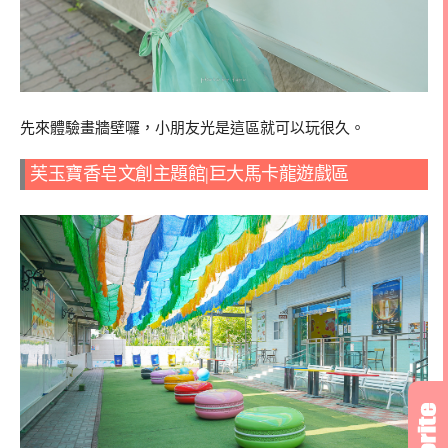
先來體驗畫牆壁囉，小朋友光是這區就可以玩很久。
芙玉寶香皂文創主題館|巨大馬卡龍遊戲區