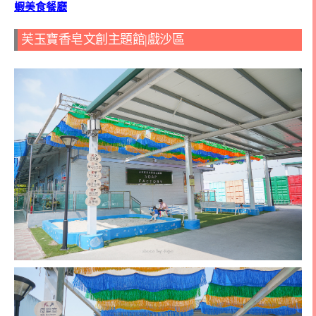
蝦美食餐廳
芙玉寶香皂文創主題館|戲沙區