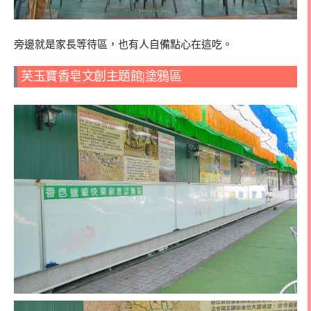
旁邊就是家長等待區，也有人自備點心在這吃。
芙玉寶香皂文創主題館|塗鴉區