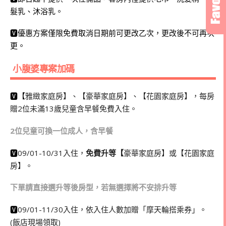
髮乳、沐浴乳。
🆅優惠方案僅限免費取消日期前可更改乙次，更改後不可再次
更。
小腹婆專案加碼
🆅【
雅緻家庭房】、【豪華家庭房】、【花園家庭房】，每房
贈2位未滿13歲兒童含早餐免費入住。
2位兒童可換一位成人，含早餐
🆅
09/01-10/31入住，
免費升等【
豪華家庭房】或【花園家庭
房】。
下單請直接選升等後房型，若無選擇將不安排升等
🆅
09/01-11/30入住，依入住人數加贈「摩天輪搭乘券」。
(飯店現場領取)