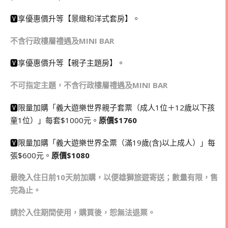
🆅
享優惠價升等【景緻和洋式套房】。
不含行政樓層禮遇及MINI BAR
🆅
享優惠價升等【親子主題房】。
不可指定主題，不含行政樓層禮遇及MINI BAR
🆅
限量加購「義大遊樂世界親子套票（成人1位＋12歲以下孩
童1位）」每套$1000元。
原價$1760
🆅
限量加購「義大遊樂世界全票（滿19歲(含)以上成人）」每
張$600元。
原價$1080
最晚入住日前10天前加購，以便雄獅旅遊寄送；數量有限，售
完為止。
請於入住期間使用，購買後，恕無法退票。