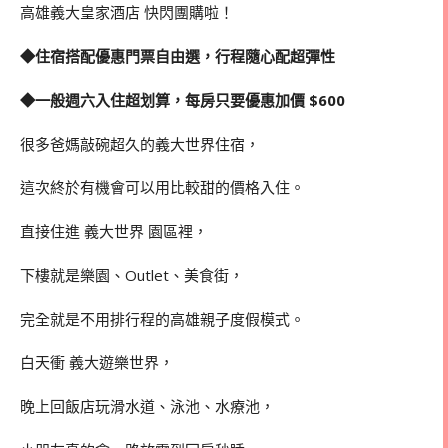
高雄義大皇家酒店 快閃團購啦！
◆住宿搭配優惠門票自由選，行程隨心配超彈性
◆一般週六入住超划算，每房只要優惠加價 $600
很多爸媽敲碗超久的義大世界住宿，
這次終於有機會可以用比較甜的價格入住。
直接住進
義大世界
園區裡，
下樓就是樂園、Outlet、美食街，
完全就是不用排行程的高雄親子度假模式。
白天衝
義大遊樂世界
，
晚上回飯店玩滑水道、泳池、水療池，