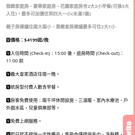
雅緻家庭房、豪華家庭房、花園家庭房含2大2小早餐(可換3大
入住)，最多可加價住到四大一小(未滿7歲)
親子房建議住兩大兩小、景緻套房建議最多可住2大1小
🆅
價格：$4199起/晚
🆅入住時間 (Check-in)：15:00 後，退房時間 (Check-out)：
11:00 前
🆅義大皇家酒店住宿一晚。
🆅依房型付費人數含早餐。
🆅房客免費使用：兩千坪休閒設施、三溫暖、室內水療池、戶
外戲水區、兒童俱樂部等。
🆅免費上網服務。
🆅即日起不提供一次性備品，客房內僅提供毛巾、洗髮精、潤