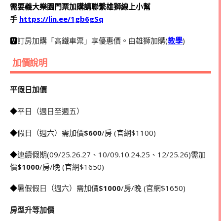
需要義大樂園門票加購請聯繫雄獅線上小幫
手
https://lin.ee/1gb6gSq
🆅
訂房加購「高鐵車票」享優惠價。由雄獅加購(
教學
)
加價說明
平假日加價
◆
平日（週日至週五）
◆
假日（週六）需加價
$600
/房 (官網$1100)
◆
連續假期(09/25.26.27、10/09.10.24.25、12/25.26)需加
價
$1000
/房/晚 (官網$1650)
◆
暑假假日（週六）需加價
$1000
/房/晚 (官網$1650)
房型升等加價