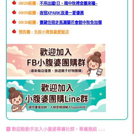
08/20結團 :
不用出國!日、韓中秋禮盒團來囉~
09/05結團 :
夜宿XPARK浪漫一夏優惠
09/30結團 :
寶藏住宿走馬瀨蘭花會館中秋免加價
預告團 : 北投小資族最愛飯店
🆅 歡迎動動手加入
小腹婆專屬社群
，專屬連結 ↓↓↓