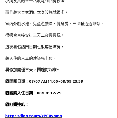
小朋友真的會一路放電到回房秒睡。
而且義大皇家酒店本身設施就很多，
室內外戲水池、兒童遊戲區、健身房、三溫暖通通都有，
很適合直接安排三天二夜慢慢玩。
這次暑假熱門日期也很容易滿房，
想入住的人真的建議先卡位。
暑假加開僅三天，鬧鐘訂起來~
🆅
開團日期：08/07 AM11:00~08/09 23:59
🆅
團購入住日期：08/08~12/29
🆅
訂購連結：
https://lion.tours/zPC0vnma