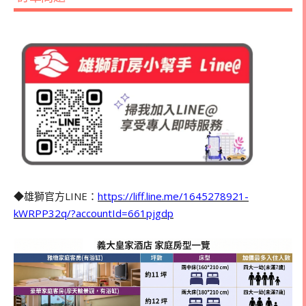
◆雄獅官方LINE：
https://liff.line.me/1645278921-
kWRPP32q/?accountId=661pjgdp