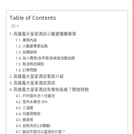
Table of Contents
高雄義大皇家酒店小腹婆團購專案
專案內容
小腹婆專案加碼
加價說明
加人費用(含早餐)系統會自動加總
取消修改規則
訂單問題
高雄義大皇家酒店客房介紹
高雄義大皇家酒店資訊
高雄義大皇家酒店有哪些設施？開放時間
戶外戲水池＋兒童池
室內水療池 SPA
三溫暖
兒童俱樂部
健身房
自助洗衣(LB樓層)
飯店外還可以直接玩什麼？