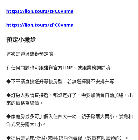
https://lion.tours/zPC0vnma
https://lion.tours/zPC0vnma
預定小撇步
這次是透過雄獅預定唷~
有任何問題也可跟雄獅官方LINE、或跟業務詢問唷 !
◆下單請直接選升等後房型，若無選擇將不安排升等
◆訂房人數請直接選，都設定好了，需要加價會自動加總，出
來的價格為總價。
◆家庭房最多可加價入住四大一幼，親子房兩大兩小，景緻和
洋式套房兩大1小。
◆提供嬰兒床/澡盆/床圍/奶瓶消毒鍋（數量有限需預約）。