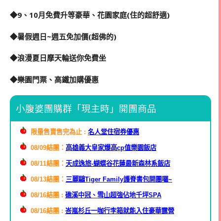
◆9、10月免費升等豪華、花園家庭(住的超舒適)
◆暑假週日~週五免加價(超佛的)
◆浪漫夏日摩天輪送你免費坐
◆樂園門票、高鐵加購優惠
小腹婆團購群「現主時」開團商品
限量售賣售完為止 :
名人堂住宿券優惠
08/09結團：
高雄義大皇家爆高cp值樂園飯店
08/11結團：
天成逸旅-蝴蝶谷花蓮最新森林系飯店
08/13結團：
三麗鷗
Tiger Family護脊書包開團囉~
08/16結團 :
礁溪中冠、雪山超強佔地千坪SPA
08/16結團 :
峇嵐杉丘一咖行李箱就能入住豪華露營