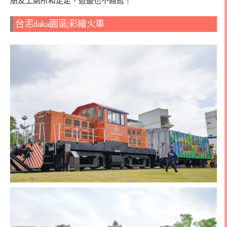
朋友上廁所和走走，這邊也不錯逛！
台泥daka園區|彩繪火車