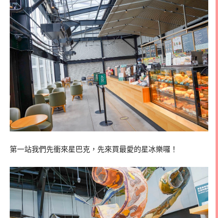
第一站我們先衝來星巴克，先來買最愛的星冰樂囉！