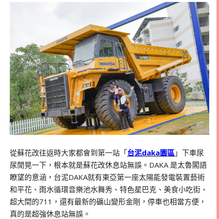
從蘇花改往返時大家都會到第一站「
台泥daka園區
」下車尿
尿閒晃一下，根本就是蘇花改休息站無誤。DAKA 是太魯閣語
瞭望的意涵，台泥DAKA就有東亞第一座太陽能發電裝置藝術
和平花、雨水循環音樂池水舞秀、特色星巴克、美食小吃街、
超大間的711，還有最新的礦山變形金剛，停車也相當方便，
真的是超強休息站無誤。