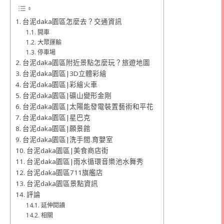
台泥daka園區怎麼去？交通資訊
開車
大眾運輸
停車場
台泥daka園區附近景點怎麼玩？旅遊地圖
台泥daka園區|3D立體彩繪
台泥daka園區|彩繪火車
台泥daka園區|礦山變形金剛
台泥daka園區|太陽能發電裝置藝術和平花
台泥daka園區|星巴克
台泥daka園區|願景館
台泥daka園區|洗手間.育嬰室
台泥daka園區|美食商店街
台泥daka園區|雨水循環音樂池水舞秀
台泥daka園區711旗艦店
台泥daka園區景點資訊
評論
延伸閱讀
相關