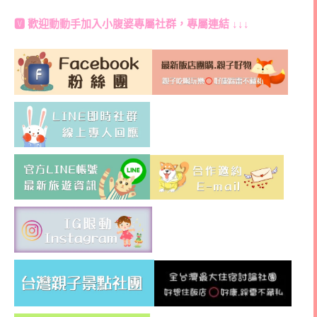
🆅 歡迎動動手加入
小腹婆專屬社群
，專屬連結 ↓↓↓