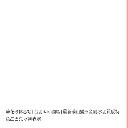
蘇花改休息站|台泥daka園區|最新礦山變形金剛.水泥質感特
色星巴克.水舞表演