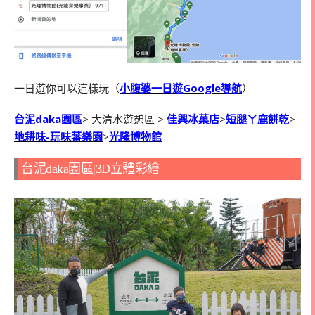
一日遊你可以這樣玩（
小腹婆一日遊Google導航
）
台泥daka園區
> 大清水遊憩區 >
佳興冰菓店
>
短腿ㄚ鹿餅乾
>
地耕味-玩味蕃樂園
>
光隆博物館
台泥daka園區|3D立體彩繪