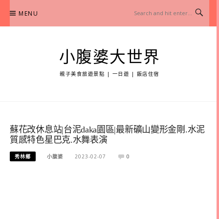
Skip
MENU
to
content
小腹婆大世界
親子美食旅遊景點 | 一日遊 | 飯店住宿
蘇花改休息站|台泥daka園區|最新礦山變形金剛.水泥
質感特色星巴克.水舞表演
秀林鄉
小腹婆
2023-02-07
0