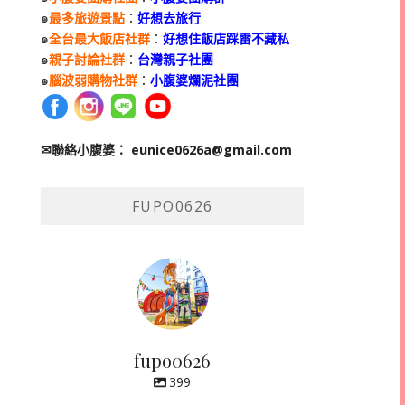
๑
最多旅遊景點
：
好想去旅行
๑
全台最大飯店社群
：
好想住飯店踩雷不藏私
๑
親子討論社群
：
台灣親子社團
๑
腦波弱購物社群
：
小腹婆爛泥社團
✉聯絡小腹婆：
eunice0626a@gmail.com
FUPO0626
fupo0626
399