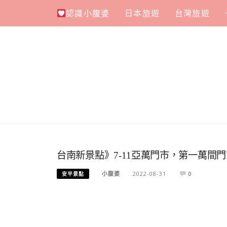
Skip
認識小腹婆
日本旅遊
台灣旅遊
to
content
台南新景點》7-11亞萬門市，第一萬間
小腹婆
2022-08-31
0
安平景點