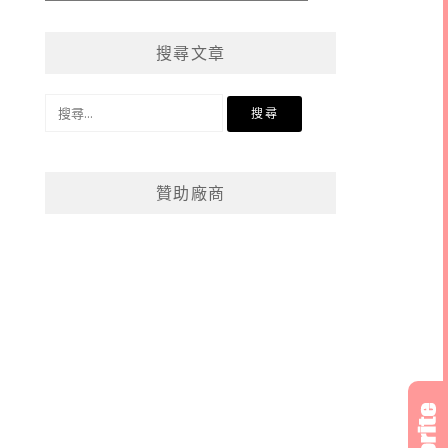
章
分
搜尋文章
類
搜
尋
關
鍵
贊助廠商
字: