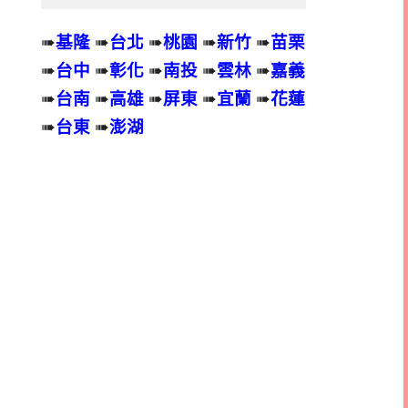
➠
基隆
➠
台北
➠
桃園
➠
新竹
➠
苗栗
➠
台中
➠
彰化
➠
南投
➠
雲林
➠
嘉義
➠
台南
➠
高雄
➠
屏東
➠
宜蘭
➠
花蓮
➠
台東
➠
澎湖