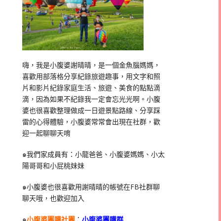
嗨，我是小腹婆謝晴晴，是一個金魚腦媽媽，
喜歡用部落格分享紀錄旅遊趣事，用文字和照
片和影片紀錄家庭生活、旅遊、美食的點點滴
滴，因為如果不紀錄我一定會忘光光啊。小腹
婆也很喜歡整理做成一日遊景點路線、分享踩
雷的心得體驗，小腹婆常常會出現在社群，歡
迎一起聊聊天唷
๑我們家成員有：小龍爸爸、小腹婆媽媽、小太
陽哥哥和小屁桃妹妹
๑小腹婆也很喜歡用謝晴晴的帳號在
FB
社群聊
聊天哦，也歡迎加入
๑
小腹婆團購社團
：
小腹婆團購群