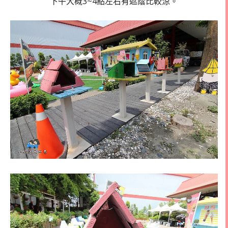
下午大概3~4點左右有遮蔭比較涼。