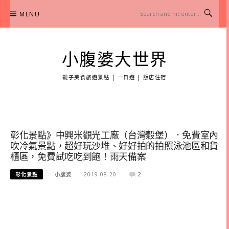
Skip
MENU
to
content
小腹婆大世界
親子美食旅遊景點 | 一日遊 | 飯店住宿
彰化景點》中興米觀光工廠（台灣穀堡）．免費室內
吹冷氣景點，超好玩沙堆、好好拍的拍照泳池區和貨
櫃區，免費試吃吃到飽！雨天備案
彰化景點
小腹婆
2019-08-20
2