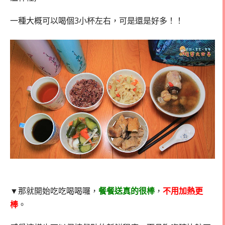
一種大概可以喝個3小杯左右，可是還是好多！！
▼那就開始吃吃喝喝囉，
餐餐送真的很棒
，
不用加熱更
棒
。