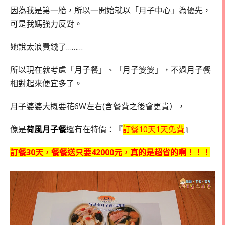
因為我是第一胎，所以一開始就以「月子中心」為優先，
可是我媽強力反對。
她說太浪費錢了………
所以現在就考慮「月子餐」、「月子婆婆」，不過月子餐
相對起來便宜多了。
月子婆婆大概要花6W左右(含餐費之後會更貴），
像是
荷風月子餐
還有在特價：『
訂餐10天1天免費
』
訂餐30天，餐餐送只要42000元，真的是超省的啊！！！