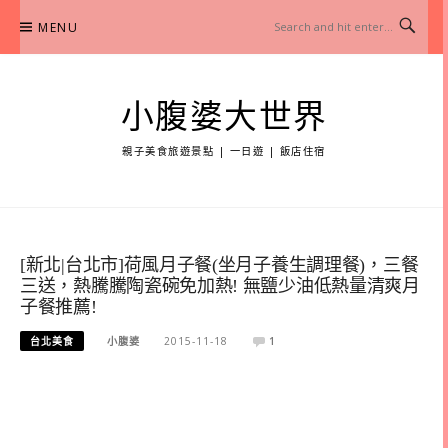
Skip
MENU
to
content
小腹婆大世界
親子美食旅遊景點 | 一日遊 | 飯店住宿
[新北|台北市]荷風月子餐(坐月子養生調理餐)，三餐
三送，熱騰騰陶瓷碗免加熱! 無鹽少油低熱量清爽月
子餐推薦!
台北美食
小腹婆
2015-11-18
1