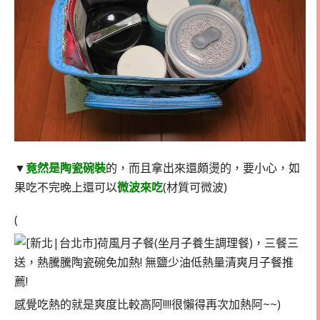
▼
竟然是陶瓷碗裝
的，而且拿出來還頗燙的，要小心，如
果吃不完晚上還可以
微波來吃
(材質可微波)
(
感覺吃熱的就是爽度比較高阿!!!!很懶得再次加熱阿~~)