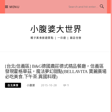
Skip
MENU
to
content
小腹婆大世界
親子美食旅遊景點 | 一日遊 | 飯店住宿
[台北|信義區] B&G德國農莊德式精品餐廳，信義區
發現霍格華茲，魔法夢幻甜點(BELLAVITA 寶麗廣場
必吃美食.下午茶.異國料理)
台北美食
小腹婆
2015-10-28
1