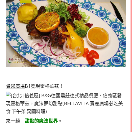
貴婦廣場
B1發現霍格華茲！！
來一趟
甜點的魔法世界
。