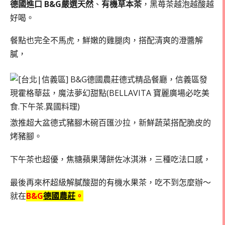
德國進口
B&G嚴選天然
、
有機草本茶
，黑苺茶越泡越酸越
好喝。
餐點也完全不馬虎，鮮嫩的雞腿肉，搭配清爽的澄醬解
膩，
激推超大盆德式豬腳木碗百匯沙拉，新鮮蔬菜搭配脆皮的
烤豬腳。
下午茶也超優，焦糖蘋果薄餅佐冰淇淋，三種吃法口感，
最後再來杯超級解膩酸甜的有機水果茶，吃不到怎麼辦～
就在
B&G
德國農莊
。