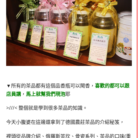
▼所有的茶品都有這個品香瓶可以聞香，
喜歡的都可以跟
店員講
，
馬上就幫我們現泡
耶
>///< 整個就是學到很多茶品的知識。
今天小腹婆在這邊還拿到了德國農莊茶品的介紹秘笈，
裡頭從品牌介紹、俄羅斯茶坎、骨瓷系列、茶品的口味(重