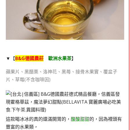
▼【
B&G德國農莊
歐洲水果茶
】
蘋果片、黑醋栗、洛神花、黑苺、接骨木果實、覆盆子
片、草莓(不含咖啡因)
這款喝冰冰的真的還滿開胃的，
酸酸甜甜
的，因為裡頭有
豐富的水果類，