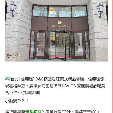
小腹婆ＯＳ：
最近剛擺脫
懷孕初期
的痛苦狀況(孕吐、酸痛等等的)，