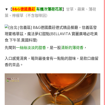
▼【
B&G德國農莊
有機冷薄荷花茶
】
甘草、蘋果、薄荷
葉、檸檬草（不含咖啡因）
先聞到
一絲絲淡淡的甜香
，是一股
清新的薄荷香
，
入口感覺清爽，喝到最後會有一點點的甜味，是款口齒留
香的茶品。