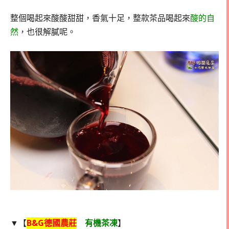
整個喝起來酸酸甜甜，香氣十足，整款茶品喝起來
酸的自
然
，也很解膩呢。
▼【
B&G德國農莊
有機茶凍
】