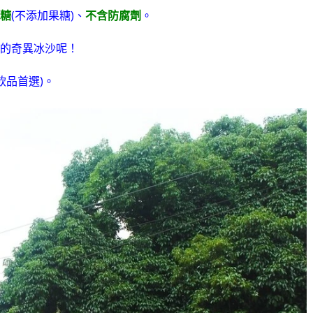
糖
(不添加果糖)、
不含防腐劑
。
的奇異冰沙呢！
飲品首選)。