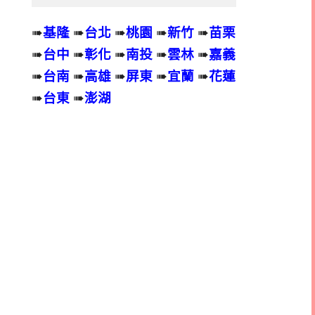
➠
基隆
➠
台北
➠
桃園
➠
新竹
➠
苗栗
➠
台中
➠
彰化
➠
南投
➠
雲林
➠
嘉義
➠
台南
➠
高雄
➠
屏東
➠
宜蘭
➠
花蓮
➠
台東
➠
澎湖