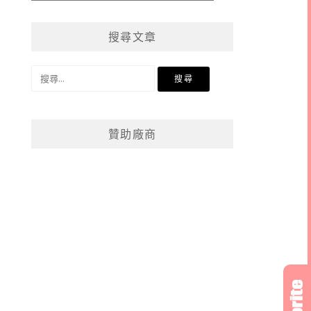
章
分
搜尋文章
類
搜
尋
關
鍵
贊助廠商
字: