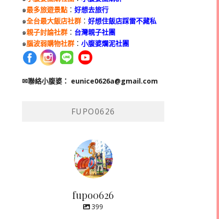
๑
最多旅遊景點
：
好想去旅行
๑
全台最大飯店社群
：
好想住飯店踩雷不藏私
๑
親子討論社群
：
台灣親子社團
๑
腦波弱購物社群
：
小腹婆爛泥社團
✉聯絡小腹婆：
eunice0626a@gmail.com
FUPO0626
fupo0626
399