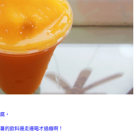
腐，
暑的飲料邊走邊喝才過癮啊！