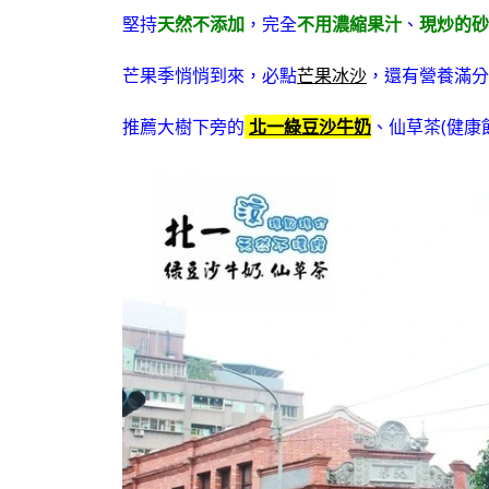
堅持
天然不添加
，完全
不用濃縮果汁
、
現炒的砂
芒果季悄悄到來，必點
芒果冰沙
，
還有營養滿分
推薦大樹下旁的
北一綠豆沙牛奶
、仙草茶(健康