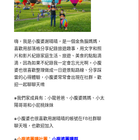
嗨，我是小腹婆謝晴晴，是一個金魚腦媽媽，
喜歡用部落格分享紀錄旅遊趣事，用文字和照
片和影片紀錄家庭生活、旅遊、美食的點點滴
滴，因為如果不紀錄我一定會忘光光啊。小腹
婆也很喜歡整理做成一日遊景點路線、分享踩
雷的心得體驗，小腹婆常常會出現在社群，歡
迎一起聊聊天唷
๑我們家成員有：小龍爸爸、小腹婆媽媽、小太
陽哥哥和小屁桃妹妹
๑小腹婆也很喜歡用謝晴晴的帳號在
FB
社群聊
聊天哦，也歡迎加入
๑
小腹婆團購社團
：
小腹婆團購群