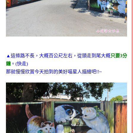
▲這條路不長，大概百公尺左右，從頭走到尾大概
只要3分
鐘
。(快走)
那就慢慢欣賞今天拍到的美好喵星人描繪吧!!~