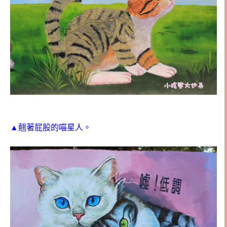
▲翹著屁股的喵星人。