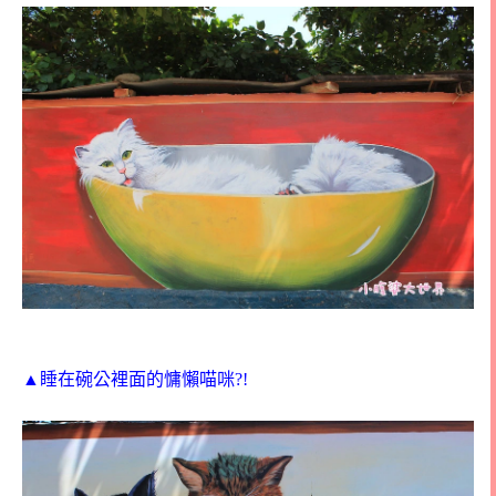
▲睡在碗公裡面的慵懶喵咪?!