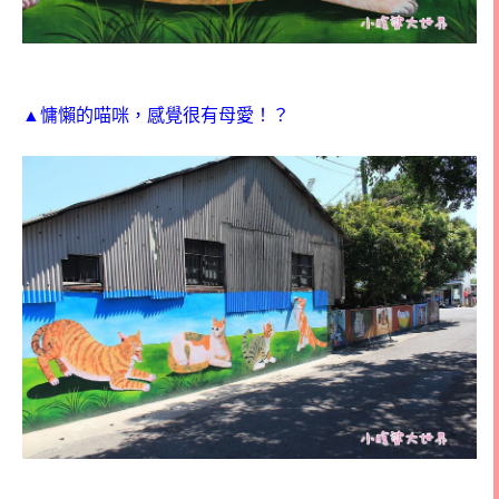
▲慵懶的喵咪，感覺很有母愛！？