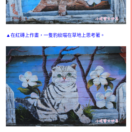
▲在紅磚上作畫，一隻豹紋喵在草地上思考著。