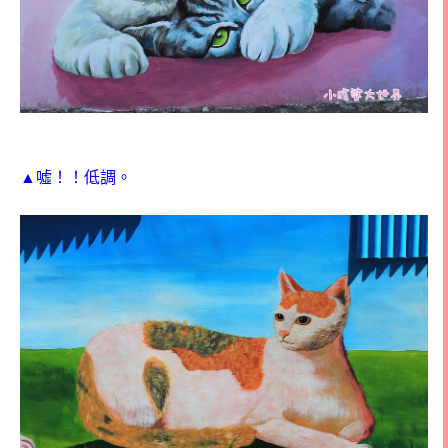
▲噓！！低調。