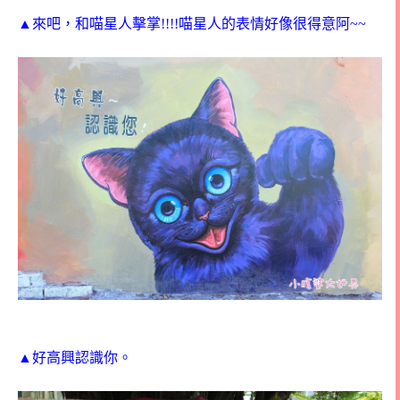
▲來吧，和喵星人擊掌!!!!喵星人的表情好像很得意阿~~
▲好高興認識你。