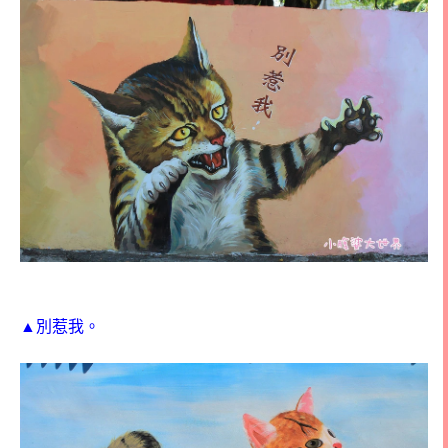
▲別惹我。