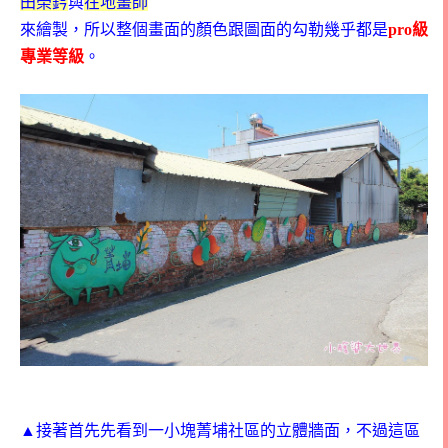
田榮鈐
與
在地畫師
來繪製，所以整個畫面的顏色跟圖面的勾勒幾乎都是
pro級
專業等級
。
▲接著首先先看到一小塊菁埔社區的立體牆面，不過這區