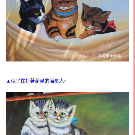
▲似乎在打著商量的喵星人~