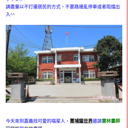
請盡量以不打擾居民的方式，不要路邊亂停車或者阻擋出
入^^
今天來到嘉義找可愛的喵星人，
菁埔貓世界
邀請
雲林畫師