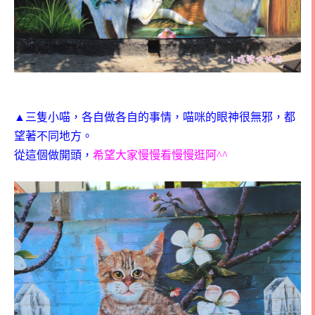
▲三隻小喵，各自做各自的事情，喵咪的眼神很無邪，都
望著不同地方。
從這個做開頭，
希望大家慢慢看慢慢逛阿^^