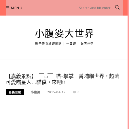
Skip
MENU
to
content
小腹婆大世界
親子美食旅遊景點 | 一日遊 | 飯店住宿
【嘉義景點】=￣ω￣=喵~擊掌！菁埔貓世界，超萌
可愛喵星人…貓僕，來吧!!
嘉義景點
小腹婆
2015-04-12
0