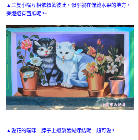
▲三隻小喵互相依賴著彼此，似乎躺在儲藏水果的地方，
旁邊還有西瓜呢!!~
▲愛花的喵咪，脖子上還繫著蝴蝶結呢，超可愛!!