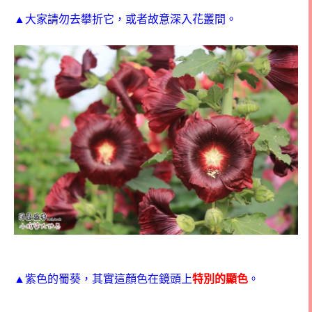
▲大家請勿去攀折它，或者故意深入花叢間。
▲紫色的蜀葵，其實這顏色在鏡頭上
特別的顯色
。