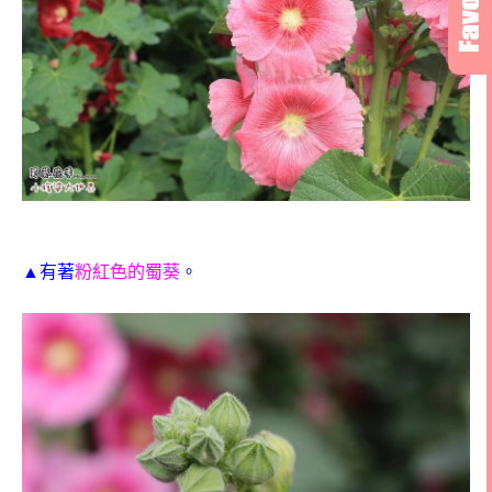
▲有著
粉紅色的蜀葵
。