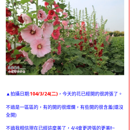
:
104/3/24(
)
▲拍攝日期
二
，今天的花已經開的很誇張了。
(
不過是一區區的，有的開的很燦爛，有些開的很含羞
還沒
)
全開
4/4
!!~
不過我相信現在已經這麼美了，
會更誇張的更美