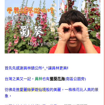
首先先感謝員林鎮公所^_^讓員林更美!!
台灣之美又一記，
員林
也有
蜀葵花海
(南區公園旁)
彷彿走進
愛麗絲夢遊仙境
般的美麗，一株株花比人高的景
象，