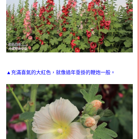
▲充滿喜氣的大紅色，就像過年垂掛的鞭炮一般。