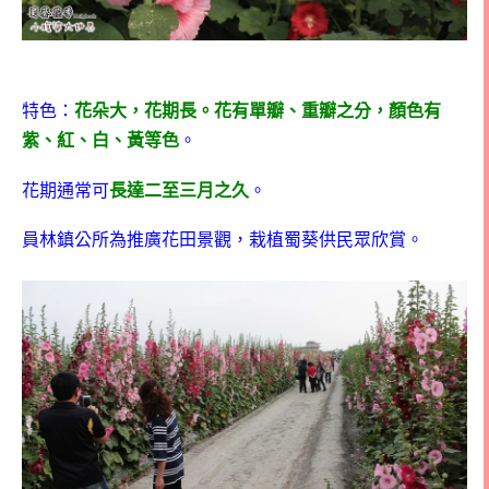
特色：
花朵大，花期長。花有單瓣、重瓣之分，顏色有
紫、紅、白、黃等色
。
花期通常可
長達二至三月之久
。
員林鎮公所為推廣花田景觀，栽植蜀葵供民眾欣賞。