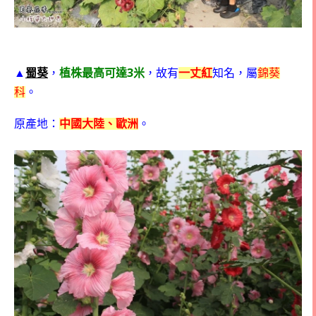
3
▲
蜀葵
，
植株最高可達
米
，故有
一丈紅
知名，屬
錦葵
科
。
原產地：
中國大陸、歐洲
。