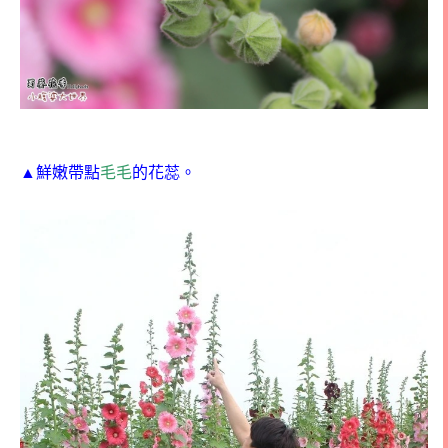
▲鮮嫩帶點
毛毛
的花蕊。