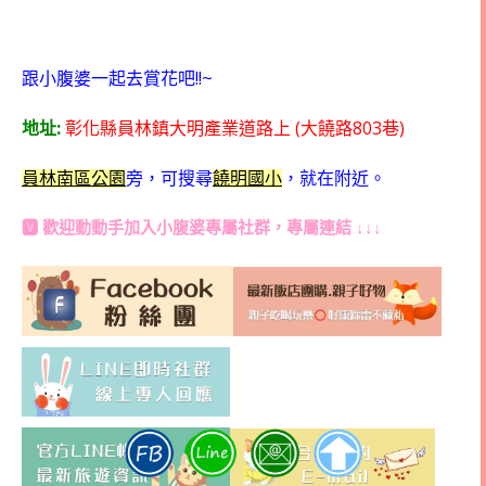
!!~
跟小腹婆一起去賞花吧
:
(
803
)
地址
彰化縣員林鎮大明產業道路上
大饒路
巷
員林南區公園
旁，可搜尋
饒明國小
，就在附近。
🆅 歡迎動動手加入
小腹婆專屬社群
，專屬連結 ↓↓↓