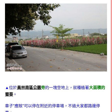
▲位於
員林南區公園
旁
的一塊空地上，就種植著
大面積的
蜀葵
。
”
”
車子
應賅
可以停在附近的停車場，不過大家都路邊停