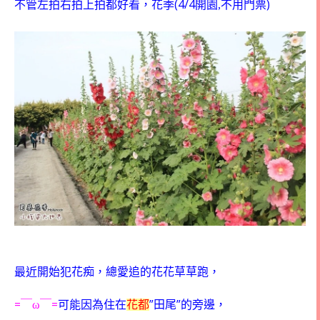
(4/4
)
不管左拍右拍上拍都好看，花季
開園,不用門票
最近開始犯花痴，總愛追的花花草草跑，
=
=
”
”
￣ω￣
可能因為住在
花都
田尾
的旁邊，