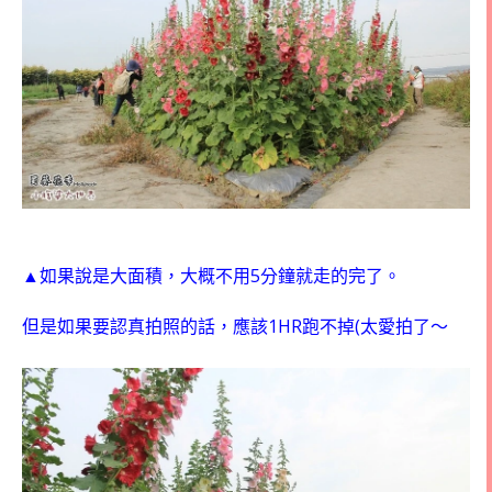
5
▲如果說是大面積，大概不用
分鐘就走的完了。
1HR
(
但是如果要認真拍照的話，應該
跑不掉
太愛拍了～