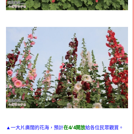
4/4
▲一大片廣闊的花海，預計
在
開放
給各位民眾觀賞。