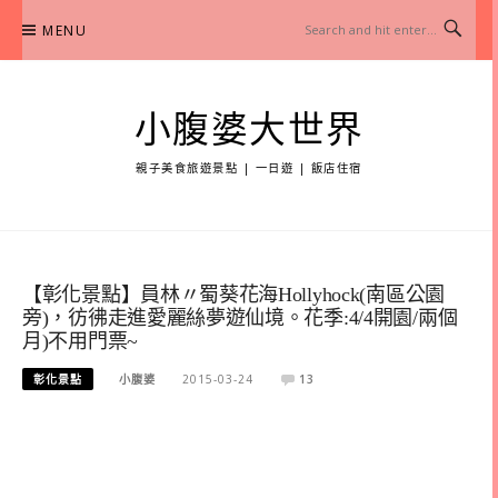
Skip
MENU
to
content
小腹婆大世界
親子美食旅遊景點 | 一日遊 | 飯店住宿
【彰化景點】員林〃蜀葵花海Hollyhock(南區公園
旁)，彷彿走進愛麗絲夢遊仙境。花季:4/4開園/兩個
月)不用門票~
彰化景點
小腹婆
2015-03-24
13