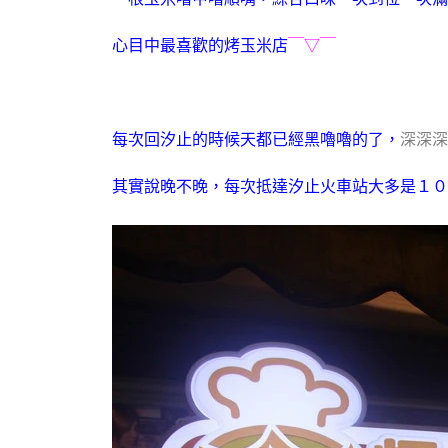
心目中最喜歡的烤玉米店
￣▽￣
每次回汐止的時候天都已經黑嚕嚕的了，
深深深
其實說晚不晚，每次抵達汐止火車站大多是１０