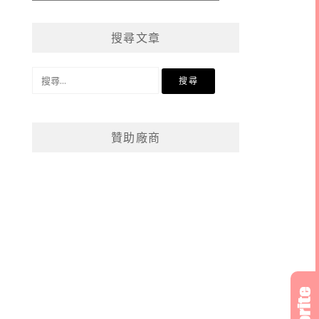
章
分
搜尋文章
類
搜
尋
關
鍵
贊助廠商
字: