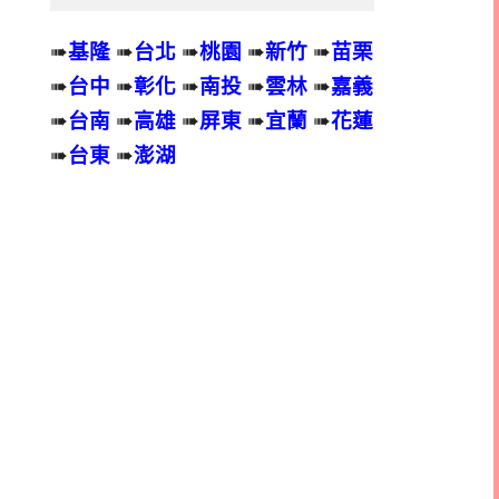
➠
基隆
➠
台北
➠
桃園
➠
新竹
➠
苗栗
➠
台中
➠
彰化
➠
南投
➠
雲林
➠
嘉義
➠
台南
➠
高雄
➠
屏東
➠
宜蘭
➠
花蓮
➠
台東
➠
澎湖