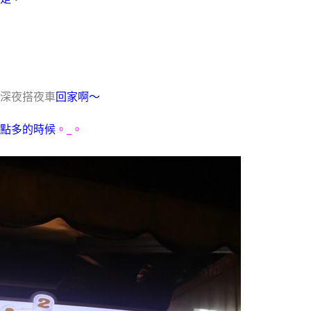
深夜搭夜車
回家啊～
_
點多的時候
。
。