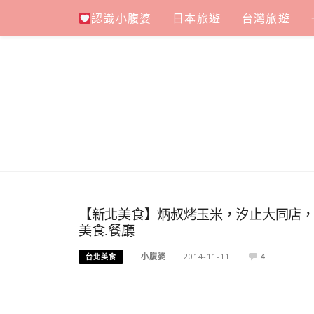
Skip
認識小腹婆
日本旅遊
台灣旅遊
to
content
【新北美食】炳叔烤玉米，汐止大同店，
美食.餐廳
小腹婆
2014-11-11
4
台北美食