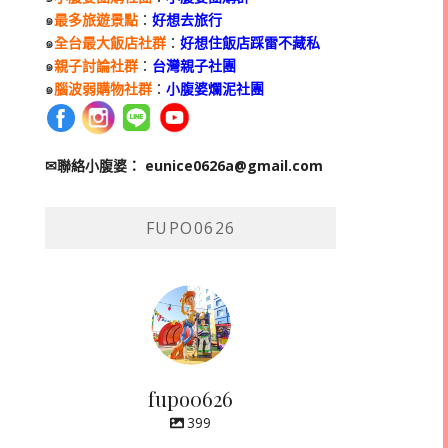
๑
最多旅遊景點
：
好想去旅行
๑
全台最大飯店社群
：
好想住飯店踩雷不藏私
๑
親子討論社群
：
台灣親子社團
๑
腦波弱購物社群
：
小腹婆爛泥社團
✉聯絡小腹婆：
eunice0626a@gmail.com
FUPO0626
fupo0626
399