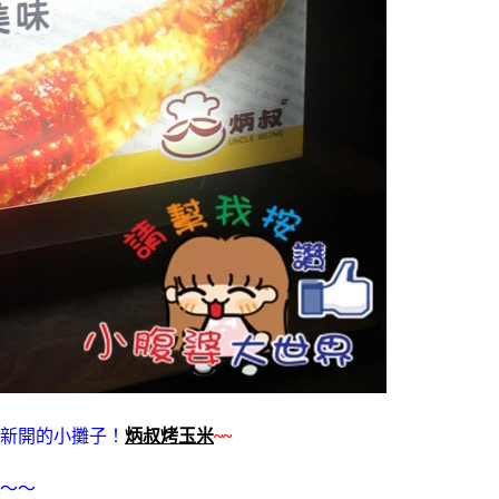
新開的小攤子！
炳叔烤玉米
~~
～～