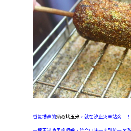
香氣撲鼻的
炳叔烤玉米
，就在汐止火車站旁！！
一根玉米嚕甲嚕順嘴，綜合口味一次到位一次滿