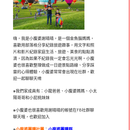
嗨，我是小腹婆謝晴晴，是一個金魚腦媽媽，
喜歡用部落格分享紀錄旅遊趣事，用文字和照
片和影片紀錄家庭生活、旅遊、美食的點點滴
滴，因為如果不紀錄我一定會忘光光啊。小腹
婆也很喜歡整理做成一日遊景點路線、分享踩
雷的心得體驗，小腹婆常常會出現在社群，歡
迎一起聊聊天唷
๑我們家成員有：小龍爸爸、小腹婆媽媽、小太
陽哥哥和小屁桃妹妹
๑小腹婆也很喜歡用謝晴晴的帳號在
FB
社群聊
聊天哦，也歡迎加入
๑
小腹婆團購社團
：
小腹婆團購群