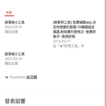
相關
部落格小工具
[痞客邦工具] 免費縮圖app,決
2022-03-31
定你想要的首圖,FB顯圖設定
類似文章
錯誤,粉絲團刊登修正~免費好
幫手~善用好物
2016-02-17
在「★°好用工具」中
部落格小工具
2021-03-31
類似文章
Posted in
未分類
發表迴響