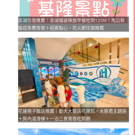
澎湖住宿推薦｜澎湖福容徠旅早餐吃到12:00！馬公新
飯店免費宵夜＋迎賓點心，花火節住宿推薦
花蓮親子飯店推薦｜勤天大飯店花蓮館，水豚君主題房
＋房內溜滑梯＋一泊三食宵夜吃到飽