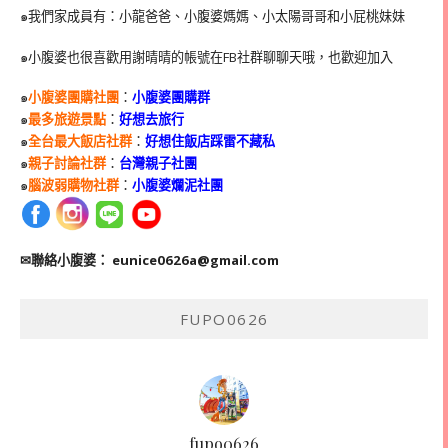
๑我們家成員有：小龍爸爸、小腹婆媽媽、小太陽哥哥和小屁桃妹妹
๑小腹婆也很喜歡用謝晴晴的帳號在
FB
社群聊聊天哦，也歡迎加入
๑
小腹婆團購社團
：
小腹婆團購群
๑
最多旅遊景點
：
好想去旅行
๑
全台最大飯店社群
：
好想住飯店踩雷不藏私
๑
親子討論社群
：
台灣親子社團
๑
腦波弱購物社群
：
小腹婆爛泥社團
✉聯絡小腹婆：
eunice0626a@gmail.com
FUPO0626
fupo0626