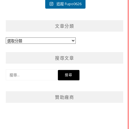
追蹤 Fupo0626
文章分類
文
章
分
搜尋文章
類
搜
尋
關
鍵
贊助廠商
字: