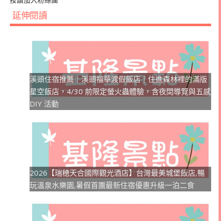
按讚加入粉絲團
延伸閱讀
溪頭住宿推薦｜溪頭福華渡假飯店｜住進森林裡的滿版
星空飯店，4/30 前限定螢火蟲體驗，含夜間導覽與五感
DIY 活動
2026【瑞穂天合國際觀光酒店】台灣最美城堡飯店,暢
玩溫泉水樂園,暑假首團最新住宿優惠升級一泊二食