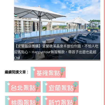
【宜蘭飯店團購】宜蘭礁溪晶泉丰旅怕你餓，不怕人吃
迎賓點心、HappyHour無限暢飲，帶孩子出遊也能超
Chill
繼續閱讀文章：