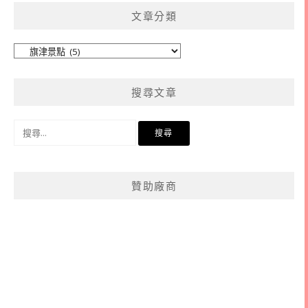
文章分類
文
章
分
搜尋文章
類
搜
尋
關
鍵
贊助廠商
字: