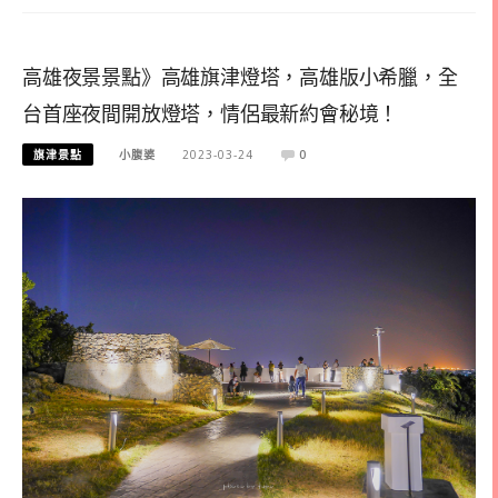
高雄夜景景點》高雄旗津燈塔，高雄版小希臘，全
台首座夜間開放燈塔，情侶最新約會秘境！
旗津景點
小腹婆
2023-03-24
0