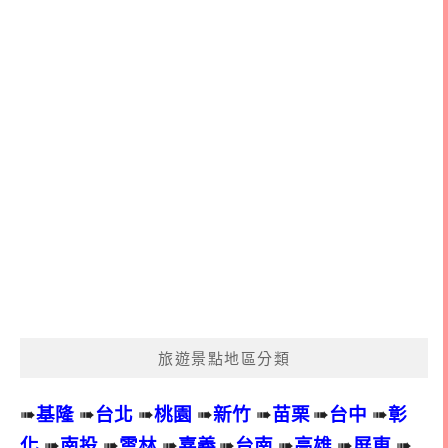
旅遊景點地區分類
➠
基隆
➠
台北
➠
桃園
➠
新竹
➠
苗栗
➠
台中
➠
彰
化
➠
南投
➠
雲林
➠
嘉義
➠
台南
➠
高雄
➠
屏東
➠