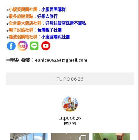
๑
小腹婆團購社團
：
小腹婆團購群
๑
最多旅遊景點
：
好想去旅行
๑
全台最大飯店社群
：
好想住飯店踩雷不藏私
๑
親子討論社群
：
台灣親子社團
๑
腦波弱購物社群
：
小腹婆爛泥社團
✉聯絡小腹婆：
eunice0626a@gmail.com
FUPO0626
fupo0626
399