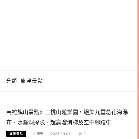
分類:
旗津景點
高雄旗山景點》三桃山遊樂園，絕美九重葛花海瀑
布、水濂洞探險、超高溜滑梯及空中腳踏車
旗津景點
小腹婆
2023-04-01
0