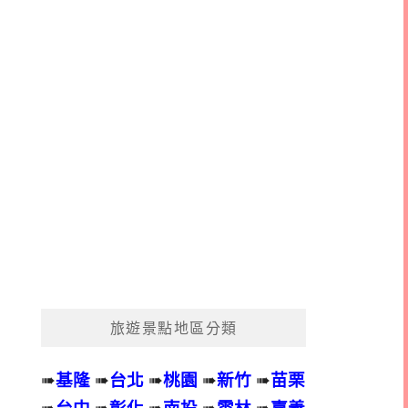
旅遊景點地區分類
➠
基隆
➠
台北
➠
桃園
➠
新竹
➠
苗栗
➠
台中
➠
彰化
➠
南投
➠
雲林
➠
嘉義