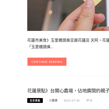
花蓮市美食》玉里橋頭臭豆腐花蓮店 天阿，花
「玉里橋頭臭…
CONTINUE READING
花蓮景點》台開心農場，佔地廣闊的親
小腹婆
2022-07-30
0
吉安景點