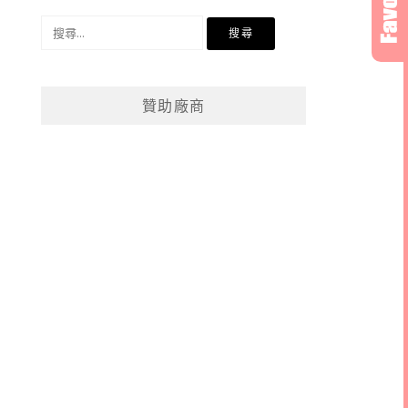
搜
尋
關
鍵
贊助廠商
字: