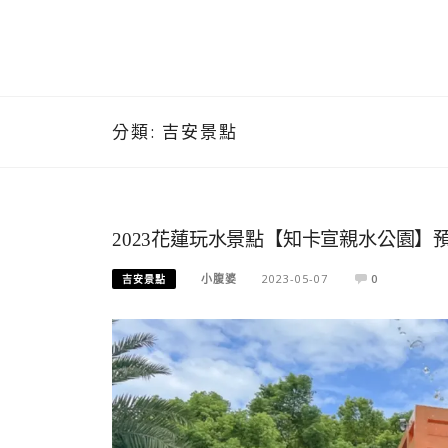
分類:
吉安景點
2023花蓮玩水景點【知卡宣親水公園】預
小腹婆
2023-05-07
0
吉安景點