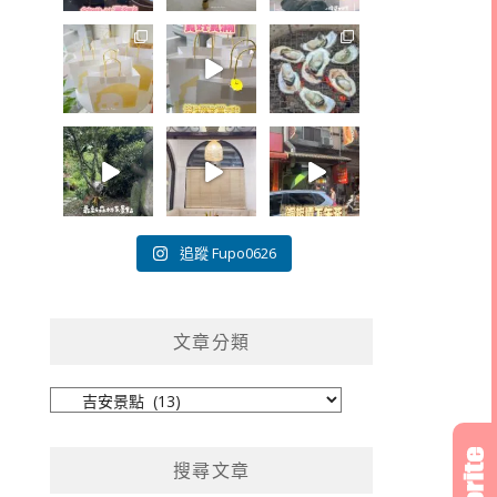
追蹤 Fupo0626
文章分類
文
章
分
搜尋文章
類