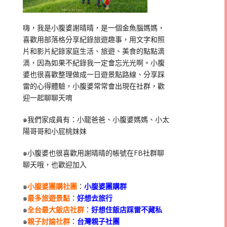
嗨，我是小腹婆謝晴晴，是一個金魚腦媽媽，
喜歡用部落格分享紀錄旅遊趣事，用文字和照
片和影片紀錄家庭生活、旅遊、美食的點點滴
滴，因為如果不紀錄我一定會忘光光啊。小腹
婆也很喜歡整理做成一日遊景點路線、分享踩
雷的心得體驗，小腹婆常常會出現在社群，歡
迎一起聊聊天唷
๑我們家成員有：小龍爸爸、小腹婆媽媽、小太
陽哥哥和小屁桃妹妹
๑小腹婆也很喜歡用謝晴晴的帳號在
FB
社群聊
聊天哦，也歡迎加入
๑
小腹婆團購社團
：
小腹婆團購群
๑
最多旅遊景點
：
好想去旅行
๑
全台最大飯店社群
：
好想住飯店踩雷不藏私
๑
親子討論社群
：
台灣親子社團