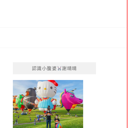
認識小腹婆
謝晴晴