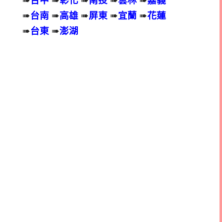
➠
台南
➠
高雄
➠
屏東
➠
宜蘭
➠
花蓮
➠
台東
➠
澎湖