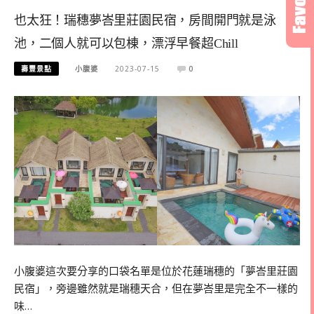
也太狂！瑞穗夢峇里莊園民宿，房間開門就是泳
池，二個人就可以包棟，漂浮早餐超Chill
壽豐景點
小腹婆
2023-07-15
0
小腹婆這次要分享的口袋名單是位於花蓮瑞穗的「夢峇里莊園
民宿」，旁邊雖然就是瑞穗天合，但在夢峇里是完全不一樣的
味…