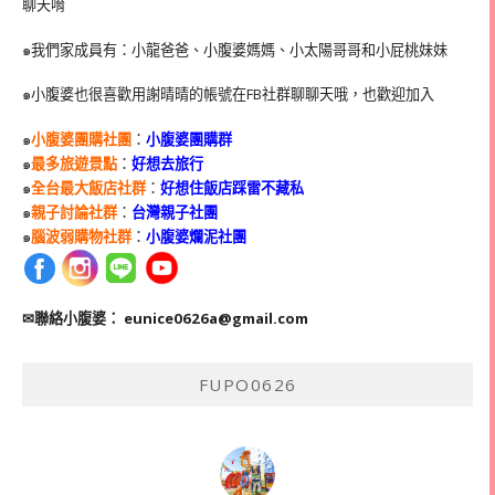
聊天唷
๑我們家成員有：小龍爸爸、小腹婆媽媽、小太陽哥哥和小屁桃妹妹
๑小腹婆也很喜歡用謝晴晴的帳號在
FB
社群聊聊天哦，也歡迎加入
๑
小腹婆團購社團
：
小腹婆團購群
๑
最多旅遊景點
：
好想去旅行
๑
全台最大飯店社群
：
好想住飯店踩雷不藏私
๑
親子討論社群
：
台灣親子社團
๑
腦波弱購物社群
：
小腹婆爛泥社團
✉聯絡小腹婆：
eunice0626a@gmail.com
FUPO0626