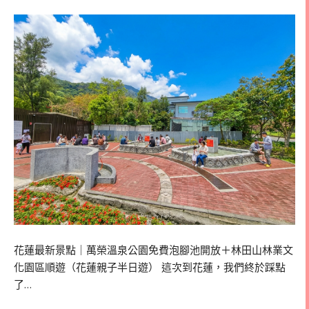
花蓮最新景點｜萬榮溫泉公園免費泡腳池開放＋林田山林業文
化園區順遊（花蓮親子半日遊） 這次到花蓮，我們終於踩點
了…