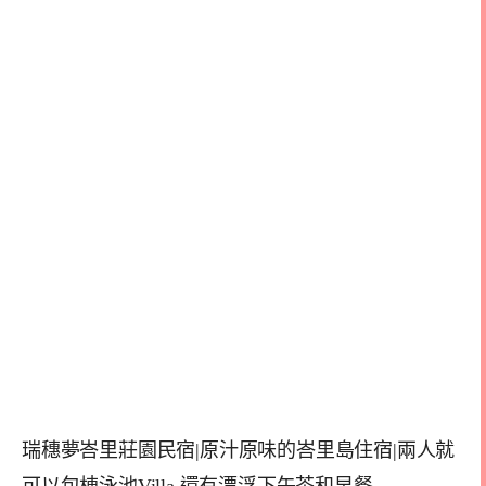
瑞穗夢峇里莊園民宿|原汁原味的峇里島住宿|兩人就