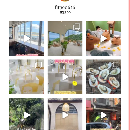
fupo0626
399