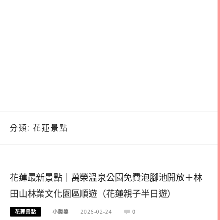
分類:
花蓮景點
花蓮最新景點｜萬榮溫泉公園免費泡腳池開放＋林
田山林業文化園區順遊（花蓮親子半日遊）
花蓮景點
小腹婆
2026-02-24
0