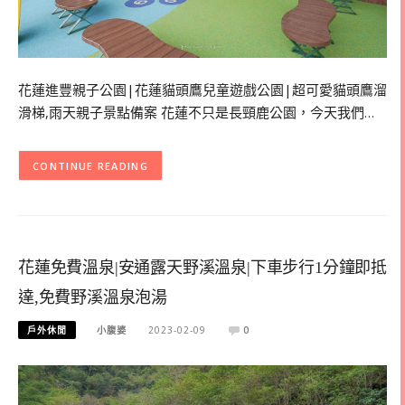
花蓮進豐親子公園|花蓮貓頭鷹兒童遊戲公園|超可愛貓頭鷹溜
滑梯,雨天親子景點備案 花蓮不只是長頸鹿公園，今天我們…
CONTINUE READING
花蓮免費溫泉|安通露天野溪溫泉|下車步行1分鐘即抵
達,免費野溪溫泉泡湯
戶外休閒
小腹婆
2023-02-09
0