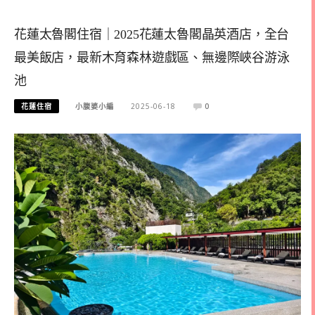
花蓮太魯閣住宿｜2025花蓮太魯閣晶英酒店，全台
最美飯店，最新木育森林遊戲區、無邊際峽谷游泳
池
花蓮住宿
小腹婆小編
2025-06-18
0