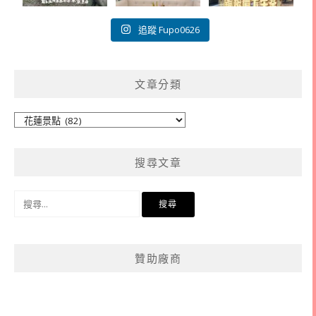
追蹤 Fupo0626
文章分類
文
章
分
搜尋文章
類
搜
尋
關
鍵
贊助廠商
字: