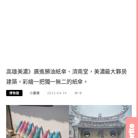
高雄美濃》廣進勝油紙傘、濟南堂，美濃最大夥房
建築，彩繪一把獨一無二的紙傘。
博物館
小腹婆
2022-04-19
0