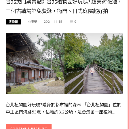
台北免門票景點》台北植物園好玩嗎? 超美荷花池，
三個古蹟場館免費逛，衙門、日式庭院超好拍
博物館
小腹婆
2021-11-15
0
台北植物園好玩嗎?隱身於都市裡的森林 「台北植物園」位於
中正區南海路53號，佔地約8.2公頃，是台灣第一座植物…
CONTINUE READING