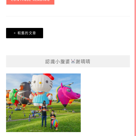
文
較舊的文章
章
導
覽
認識小腹婆
謝晴晴