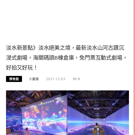
淡水新景點》淡水絕美之境，最新淡水山河古蹟沉
浸式劇場，海關碼頭B棟倉庫，免門票互動式劇場，
好拍又好玩！
博物館
小腹婆
2021-12-03
0