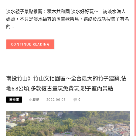
淡水親子景點推薦：積木共和國 淡水好好玩～二訪淡水漁人
碼頭，不只是淡水福容的勇闖歡樂島，還終於成功搜集了有名
的…
CONTINUE READING
南投竹山》竹山文化園區～全台最大的竹子建築,佔
地6.8公頃,多款復古童玩免費玩,親子室內景點
博物館
小腹婆
2022-06-06
0