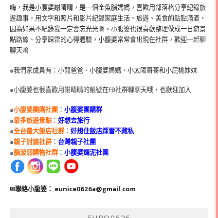
嗨，我是小腹婆謝晴晴，是一個金魚腦媽媽，喜歡用部落格分享紀錄旅
遊趣事，用文字和照片和影片紀錄家庭生活、旅遊、美食的點點滴滴，
因為如果不紀錄我一定會忘光光啊。小腹婆也很喜歡整理做成一日遊景
點路線、分享踩雷的心得體驗，小腹婆常常會出現在社群，歡迎一起聊
聊天唷
๑我們家成員有：小龍爸爸、小腹婆媽媽、小太陽哥哥和小屁桃妹妹
๑小腹婆也很喜歡用謝晴晴的帳號在
FB
社群聊聊天哦，也歡迎加入
๑
小腹婆團購社團
：
小腹婆團購群
๑
最多旅遊景點
：
好想去旅行
๑
全台最大飯店社群
：
好想住飯店踩雷不藏私
๑
親子討論社群
：
台灣親子社團
๑
腦波弱購物社群
：
小腹婆爛泥社團
✉聯絡小腹婆：
eunice0626a@gmail.com
FUPO0626