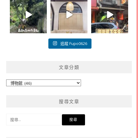
追蹤 Fupo0626
文章分類
文
章
分
搜尋文章
類
搜
尋
關
鍵