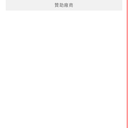
贊助廠商
字: