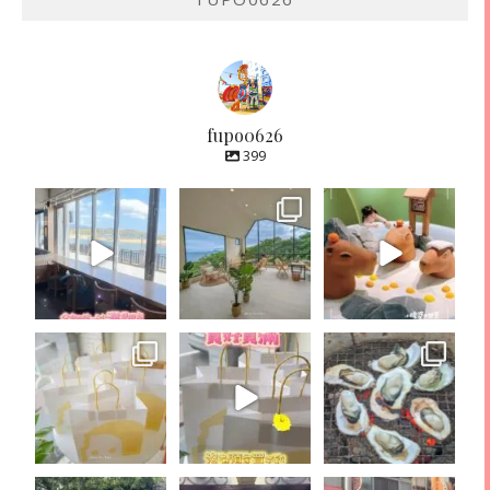
fupo0626
399