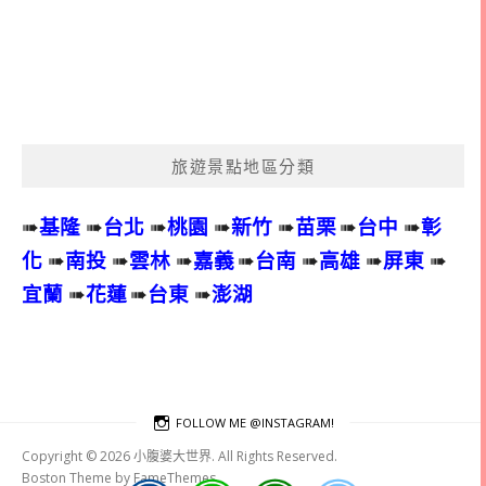
旅遊景點地區分類
➠
基隆
➠
台北
➠
桃園
➠
新竹
➠
苗栗
➠
台中
➠
彰
化
➠
南投
➠
雲林
➠
嘉義
➠
台南
➠
高雄
➠
屏東
➠
宜蘭
➠
花蓮
➠
台東
➠
澎湖
FOLLOW ME @INSTAGRAM!
Copyright © 2026 小腹婆大世界. All Rights Reserved.
Boston Theme by
FameThemes