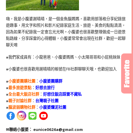
嗨，我是小腹婆謝晴晴，是一個金魚腦媽媽，喜歡用部落格分享紀錄旅
遊趣事，用文字和照片和影片紀錄家庭生活、旅遊、美食的點點滴滴，
因為如果不紀錄我一定會忘光光啊。小腹婆也很喜歡整理做成一日遊景
點路線、分享踩雷的心得體驗，小腹婆常常會出現在社群，歡迎一起聊
聊天唷
๑我們家成員有：小龍爸爸、小腹婆媽媽、小太陽哥哥和小屁桃妹妹
๑小腹婆也很喜歡用謝晴晴的帳號在
FB
社群聊聊天哦，也歡迎加入
๑
小腹婆團購社團
：
小腹婆團購群
๑
最多旅遊景點
：
好想去旅行
๑
全台最大飯店社群
：
好想住飯店踩雷不藏私
๑
親子討論社群
：
台灣親子社團
๑
腦波弱購物社群
：
小腹婆爛泥社團
✉聯絡小腹婆：
eunice0626a@gmail.com