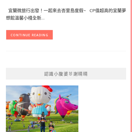
宜蘭微旅行出發！一起來去峇里島度假~ CP值超高的宜蘭夢
想館溫馨小棧全新…
CONTINUE READING
認識小腹婆🐰謝晴晴