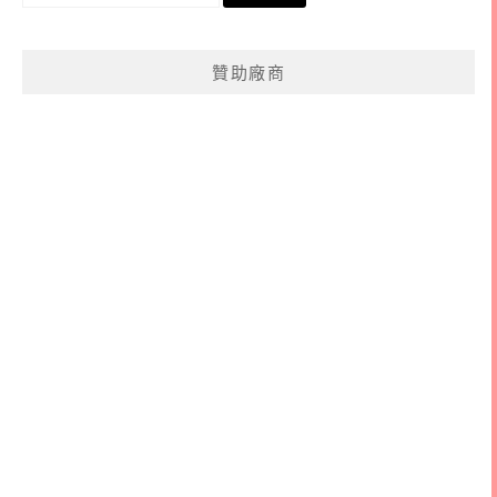
尋
關
鍵
贊助廠商
字: