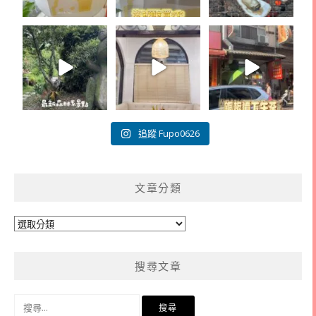
追蹤 Fupo0626
文章分類
文
章
分
搜尋文章
類
搜