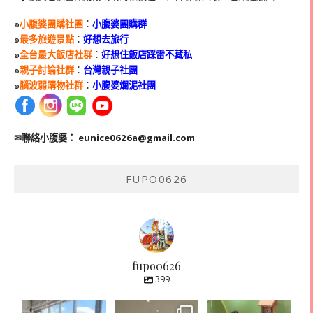
๑
小腹婆團購社團
：
小腹婆團購群
๑
最多旅遊景點
：
好想去旅行
๑
全台最大飯店社群
：
好想住飯店踩雷不藏私
๑
親子討論社群
：
台灣親子社團
๑
腦波弱購物社群
：
小腹婆爛泥社團
✉聯絡小腹婆：
eunice0626a@gmail.com
FUPO0626
fupo0626
399