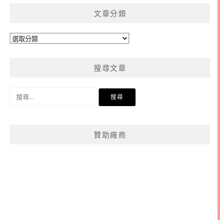
文章分類
文
章
分
搜尋文章
類
搜
尋
關
鍵
贊助廠商
字: