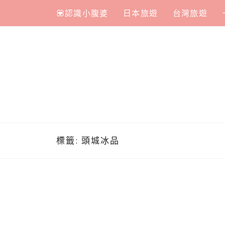
Skip
💟認識小腹婆
日本旅遊
台灣旅遊
to
content
標籤:
頭城冰品