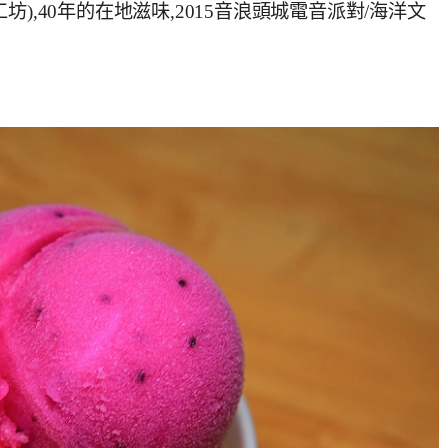
),40年的在地滋味,2015音浪頭城電音派對/海洋文