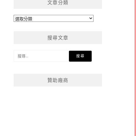
文章分類
文
章
分
搜尋文章
類
搜
尋
關
鍵
贊助廠商
字: