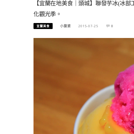
【宜蘭在地美食｜頭城】聯發芋冰(冰部工坊
化觀光季。
小腹婆
2015-07-25
0
宜蘭美食