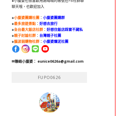
๑小腹婆也很喜歡用謝晴晴的帳號在
FB
社群聊
聊天哦，也歡迎加入
๑
小腹婆團購社團
：
小腹婆團購群
๑
最多旅遊景點
：
好想去旅行
๑
全台最大飯店社群
：
好想住飯店踩雷不藏私
๑
親子討論社群
：
台灣親子社團
๑
腦波弱購物社群
：
小腹婆爛泥社團
✉聯絡小腹婆：
eunice0626a@gmail.com
FUPO0626