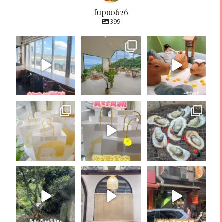
fupo0626
399