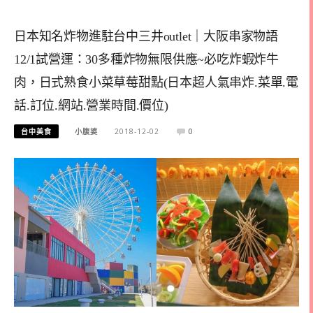
日本知名炸物進駐台中三井outlet｜大阪串家物語
12/1試營運：30多種炸物無限供應~必吃炸蝦炸牛
肉，日式熟食小菜草莓甜點(日本超人氣串炸.菜單.電
話.訂位.網站.營業時間.價位)
台中美食
小腹婆
2018-12-02
0