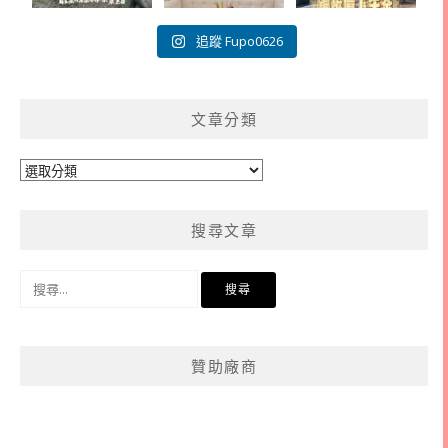
追蹤 Fupo0626
文章分類
文
章
分
搜尋文章
類
搜
尋
關
鍵
贊助廠商
字: