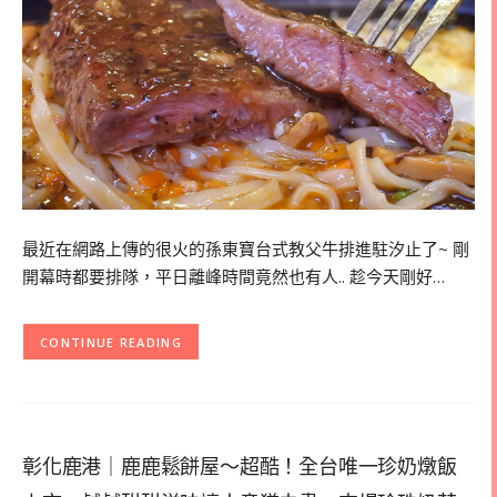
最近在網路上傳的很火的孫東寶台式教父牛排進駐汐止了~ 剛
開幕時都要排隊，平日離峰時間竟然也有人.. 趁今天剛好…
CONTINUE READING
彰化鹿港｜鹿鹿鬆餅屋～超酷！全台唯一珍奶燉飯