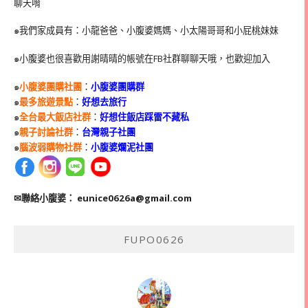
聊天唷
๑我們家成員有：小龍爸爸、小腹婆媽媽、小太陽哥哥和小屁桃妹妹
๑小腹婆也很喜歡用謝晴晴的帳號在
FB
社群聊聊天哦，也歡迎加入
๑
小腹婆團購社團
：
小腹婆團購群
๑
最多旅遊景點
：
好想去旅行
๑
全台最大飯店社群
：
好想住飯店踩雷不藏私
๑
親子討論社群
：
台灣親子社團
๑
腦波弱購物社群
：
小腹婆爛泥社團
✉聯絡小腹婆：
eunice0626a@gmail.com
FUPO0626