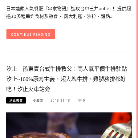
日本連鎖人氣餐廳『串家物語』進攻台中三井outlet！ 提供超
過30多種串炸食材及熟食、 義大利麵、沙拉、甜點…
CONTINUE READING
汐止｜孫東寶台式牛排教父：高人氣平價牛排駐點
汐止~100%原肉主義、超大塊牛排、雞腿豬排都好
吃！汐止火車站旁
汐止美食
小腹婆
2018-11-18
0