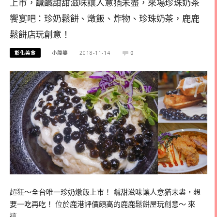
上市，鹹鹹甜甜滋味讓人意猶未盡，來場珍珠奶茶
饗宴吧：珍奶鬆餅、燉飯、炸物、珍珠奶茶，鹿鹿
鬆餅店玩創意！
彰化美食
小腹婆
2018-11-14
0
超狂～全台唯一珍奶燉飯上市！ 鹹甜滋味讓人意猶未盡，想
要一吃再吃！ 位於鹿港評價頗高的鹿鹿鬆餅屋玩創意～ 來
這…