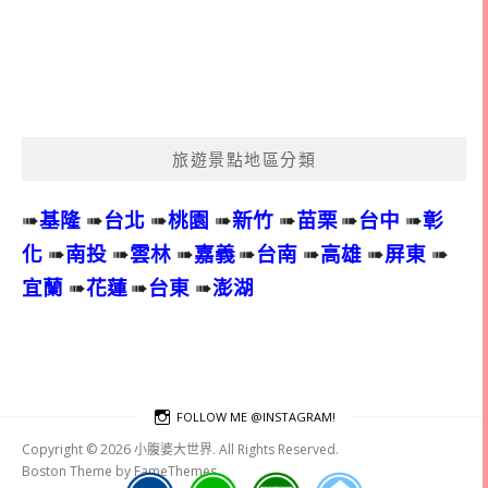
旅遊景點地區分類
➠
基隆
➠
台北
➠
桃園
➠
新竹
➠
苗栗
➠
台中
➠
彰
化
➠
南投
➠
雲林
➠
嘉義
➠
台南
➠
高雄
➠
屏東
➠
宜蘭
➠
花蓮
➠
台東
➠
澎湖
FOLLOW ME @INSTAGRAM!
Copyright © 2026 小腹婆大世界. All Rights Reserved.
Boston Theme by
FameThemes