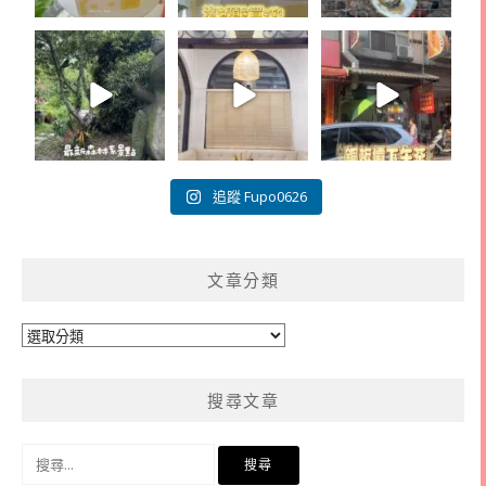
追蹤 Fupo0626
文章分類
文
章
分
搜尋文章
類
搜
尋