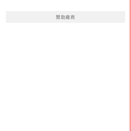
關
鍵
贊助廠商
字: