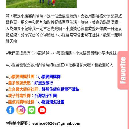
嗨，我是小腹婆謝晴晴，是一個金魚腦媽媽，喜歡用部落格分享紀錄旅
遊趣事，用文字和照片和影片紀錄家庭生活、旅遊、美食的點點滴滴，
因為如果不紀錄我一定會忘光光啊。小腹婆也很喜歡整理做成一日遊景
點路線、分享踩雷的心得體驗，小腹婆常常會出現在社群，歡迎一起聊
聊天唷
๑我們家成員有：小龍爸爸、小腹婆媽媽、小太陽哥哥和小屁桃妹妹
๑小腹婆也很喜歡用謝晴晴的帳號在
FB
社群聊聊天哦，也歡迎加入
๑
小腹婆團購社團
：
小腹婆團購群
๑
最多旅遊景點
：
好想去旅行
๑
全台最大飯店社群
：
好想住飯店踩雷不藏私
๑
親子討論社群
：
台灣親子社團
๑
腦波弱購物社群
：
小腹婆爛泥社團
✉聯絡小腹婆：
eunice0626a@gmail.com