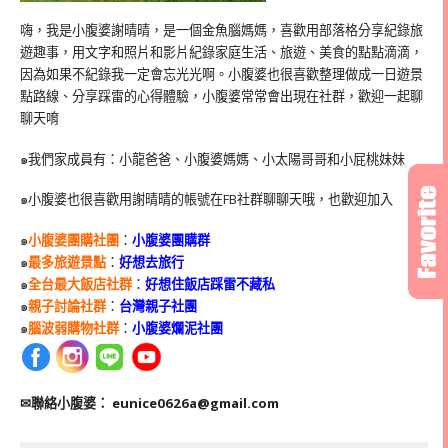
嗨，我是小腹婆謝晴晴，是一個金魚腦媽媽，喜歡用部落格分享紀錄旅
遊趣事，用文字和照片和影片紀錄家庭生活、旅遊、美食的點點滴滴，
因為如果不紀錄我一定會忘光光啊。小腹婆也很喜歡整理做成一日遊景
點路線、分享踩雷的心得體驗，小腹婆常常會出現在社群，歡迎一起聊
聊天唷
๑我們家成員有：小龍爸爸、小腹婆媽媽、小太陽哥哥和小屁桃妹妹
๑小腹婆也很喜歡用謝晴晴的帳號在
FB
社群聊聊天哦，也歡迎加入
๑
小腹婆團購社團
：
小腹婆團購群
๑
最多旅遊景點
：
好想去旅行
๑
全台最大飯店社群
：
好想住飯店踩雷不藏私
๑
親子討論社群
：
台灣親子社團
๑
腦波弱購物社群
：
小腹婆爛泥社團
✉聯絡小腹婆：
eunice0626a@gmail.com