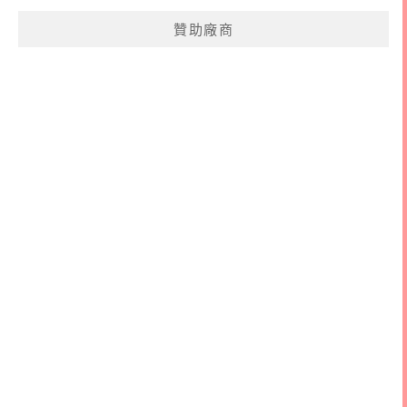
鍵
贊助廠商
字: