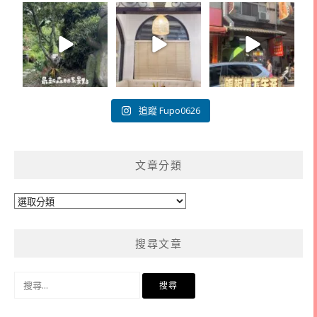
追蹤 Fupo0626
文章分類
文
章
分
搜尋文章
類
搜
尋
關