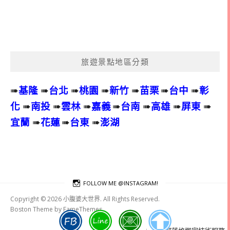
旅遊景點地區分類
➠
基隆
➠
台北
➠
桃園
➠
新竹
➠
苗栗
➠
台中
➠
彰
化
➠
南投
➠
雲林
➠
嘉義
➠
台南
➠
高雄
➠
屏東
➠
宜蘭
➠
花蓮
➠
台東
➠
澎湖
FOLLOW ME @INSTAGRAM!
Copyright © 2026 小腹婆大世界. All Rights Reserved.
Boston Theme by
FameThemes