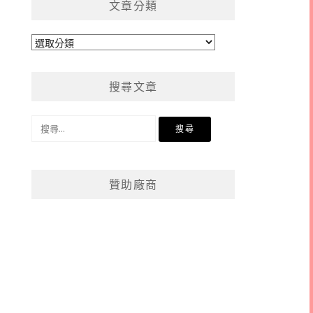
文章分類
文
章
分
搜尋文章
類
搜
尋
關
鍵
贊助廠商
字: