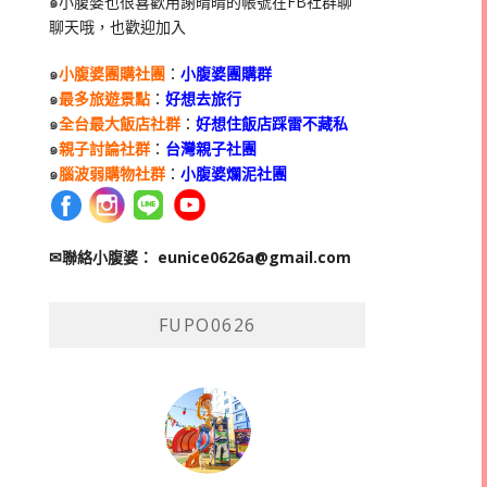
๑小腹婆也很喜歡用謝晴晴的帳號在
FB
社群聊
聊天哦，也歡迎加入
๑
小腹婆團購社團
：
小腹婆團購群
๑
最多旅遊景點
：
好想去旅行
๑
全台最大飯店社群
：
好想住飯店踩雷不藏私
๑
親子討論社群
：
台灣親子社團
๑
腦波弱購物社群
：
小腹婆爛泥社團
✉聯絡小腹婆：
eunice0626a@gmail.com
FUPO0626