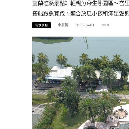
宜蘭礁溪景點》輕親魚朵生態園區～峇
搭船跟魚賽跑，適合放風小孩和滿足愛
小腹婆
2023-04-01
0
玩水景點