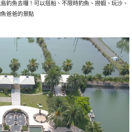
里島釣魚去囉！可以搭船、不限時釣魚、撈蝦、玩沙、
釣魚爸爸的景點