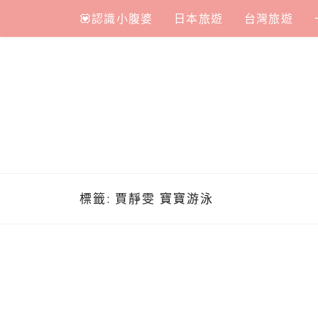
Skip
💟認識小腹婆
日本旅遊
台灣旅遊
to
content
標籤:
賈靜雯 寶寶游泳