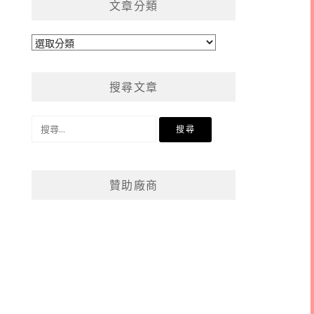
文章分類
文
章
分
搜尋文章
類
搜
尋
關
鍵
贊助廠商
字: