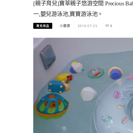
[親子育兒]寶莘親子悠游空間 Precious
一,嬰兒游泳池,寶寶游泳池。
小腹婆
2016-07-25
0
育兒用品