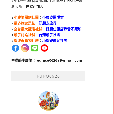
๑小腹婆也很喜歡用謝晴晴的帳號在
FB
社群聊
聊天哦，也歡迎加入
๑
小腹婆團購社團
：
小腹婆團購群
๑
最多旅遊景點
：
好想去旅行
๑
全台最大飯店社群
：
好想住飯店踩雷不藏私
๑
親子討論社群
：
台灣親子社團
๑
腦波弱購物社群
：
小腹婆爛泥社團
✉聯絡小腹婆：
eunice0626a@gmail.com
FUPO0626