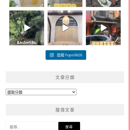
追蹤 Fupo0626
文章分類
文
章
分
搜尋文章
類
搜