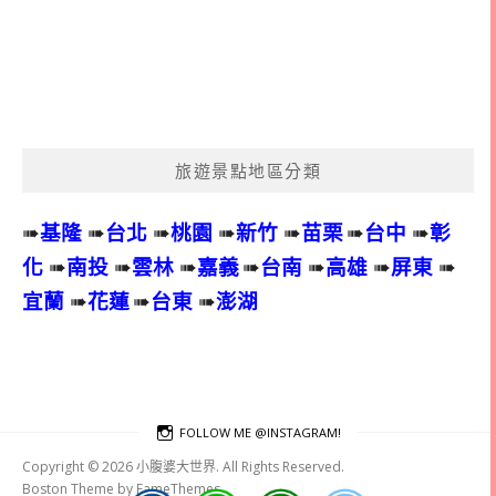
旅遊景點地區分類
➠
基隆
➠
台北
➠
桃園
➠
新竹
➠
苗栗
➠
台中
➠
彰
化
➠
南投
➠
雲林
➠
嘉義
➠
台南
➠
高雄
➠
屏東
➠
宜蘭
➠
花蓮
➠
台東
➠
澎湖
FOLLOW ME @INSTAGRAM!
Copyright © 2026 小腹婆大世界. All Rights Reserved.
Boston Theme by
FameThemes