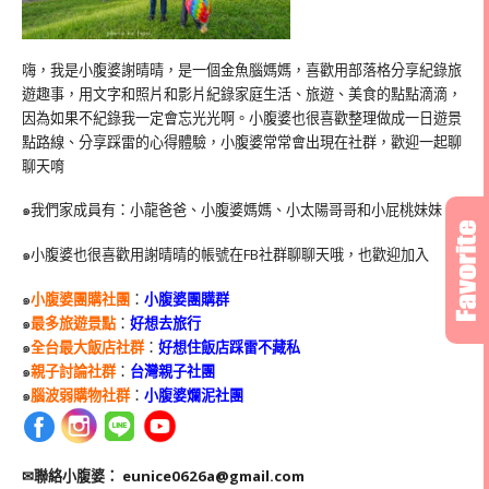
嗨，我是小腹婆謝晴晴，是一個金魚腦媽媽，喜歡用部落格分享紀錄旅
遊趣事，用文字和照片和影片紀錄家庭生活、旅遊、美食的點點滴滴，
因為如果不紀錄我一定會忘光光啊。小腹婆也很喜歡整理做成一日遊景
點路線、分享踩雷的心得體驗，小腹婆常常會出現在社群，歡迎一起聊
聊天唷
๑我們家成員有：小龍爸爸、小腹婆媽媽、小太陽哥哥和小屁桃妹妹
๑小腹婆也很喜歡用謝晴晴的帳號在
FB
社群聊聊天哦，也歡迎加入
๑
小腹婆團購社團
：
小腹婆團購群
๑
最多旅遊景點
：
好想去旅行
๑
全台最大飯店社群
：
好想住飯店踩雷不藏私
๑
親子討論社群
：
台灣親子社團
๑
腦波弱購物社群
：
小腹婆爛泥社團
✉聯絡小腹婆：
eunice0626a@gmail.com