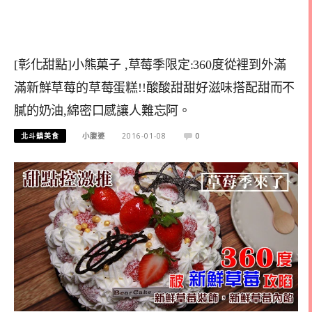
[彰化甜點]小熊菓子 ,草莓季限定:360度從裡到外滿
滿新鮮草莓的草莓蛋糕!!酸酸甜甜好滋味搭配甜而不
膩的奶油,綿密口感讓人難忘阿。
北斗鎮美食
小腹婆
2016-01-08
0