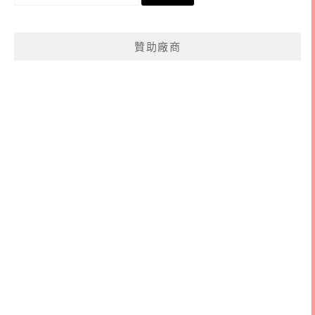
尋
關
鍵
贊助廠商
字: