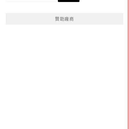
尋
關
鍵
贊助廠商
字: