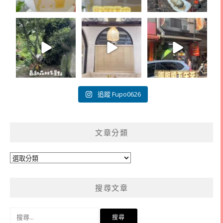
追蹤 Fupo0626
文章分類
文
章
分
搜尋文章
類
搜