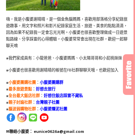
嗨，我是小腹婆謝晴晴，是一個金魚腦媽媽，喜歡用部落格分享紀錄旅
遊趣事，用文字和照片和影片紀錄家庭生活、旅遊、美食的點點滴滴，
因為如果不紀錄我一定會忘光光啊。小腹婆也很喜歡整理做成一日遊景
點路線、分享踩雷的心得體驗，小腹婆常常會出現在社群，歡迎一起聊
聊天唷
๑我們家成員有：小龍爸爸、小腹婆媽媽、小太陽哥哥和小屁桃妹妹
๑小腹婆也很喜歡用謝晴晴的帳號在
FB
社群聊聊天哦，也歡迎加入
๑
小腹婆團購社團
：
小腹婆團購群
๑
最多旅遊景點
：
好想去旅行
๑
全台最大飯店社群
：
好想住飯店踩雷不藏私
๑
親子討論社群
：
台灣親子社團
๑
腦波弱購物社群
：
小腹婆爛泥社團
✉聯絡小腹婆：
eunice0626a@gmail.com