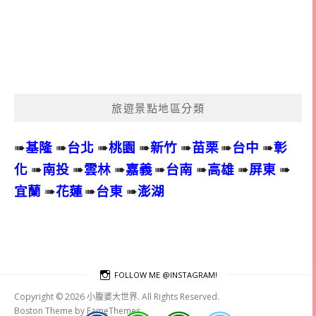
旅遊景點地區分類
➠
基隆
➠
台北
➠
桃園
➠
新竹
➠
苗栗
➠
台中
➠
彰
化
➠
南投
➠
雲林
➠
嘉義
➠
台南
➠
高雄
➠
屏東
➠
宜蘭
➠
花蓮
➠
台東
➠
澎湖
FOLLOW ME @INSTAGRAM!
Copyright © 2026 小腹婆大世界. All Rights Reserved.
Boston Theme by
FameThemes