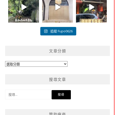
追蹤 Fupo0626
文章分類
文
章
分
搜尋文章
類
搜
尋
關
鍵
贊助廠商
字: