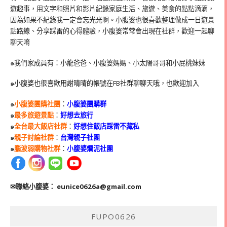
遊趣事，用文字和照片和影片紀錄家庭生活、旅遊、美食的點點滴滴，
因為如果不紀錄我一定會忘光光啊。小腹婆也很喜歡整理做成一日遊景
點路線、分享踩雷的心得體驗，小腹婆常常會出現在社群，歡迎一起聊
聊天唷
๑我們家成員有：小龍爸爸、小腹婆媽媽、小太陽哥哥和小屁桃妹妹
๑小腹婆也很喜歡用謝晴晴的帳號在
FB
社群聊聊天哦，也歡迎加入
๑
小腹婆團購社團
：
小腹婆團購群
๑
最多旅遊景點
：
好想去旅行
๑
全台最大飯店社群
：
好想住飯店踩雷不藏私
๑
親子討論社群
：
台灣親子社團
๑
腦波弱購物社群
：
小腹婆爛泥社團
✉聯絡小腹婆：
eunice0626a@gmail.com
FUPO0626