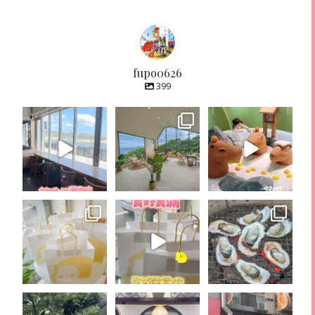
fupo0626
399