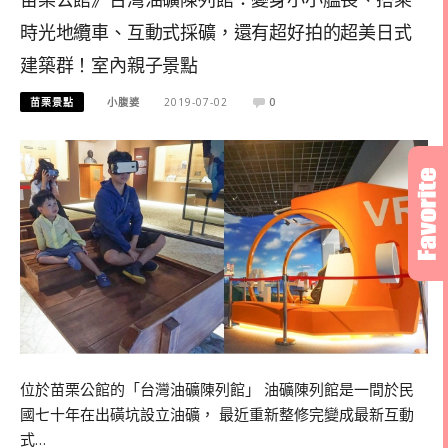
時光地纜車、互動式採礦，還有超好拍的超美日式
建築群！室內親子景點
苗栗景點
小腹婆
2019-07-02
0
位於苗栗公館的「台灣油礦陳列館」 油礦陳列館是一間於民
國七十年在出磺坑設立油礦， 最近重新整修完變成最新互動
式…