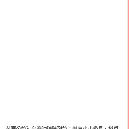
苗栗公館》台灣油礦陳列館：變身小小艦長、搭乘