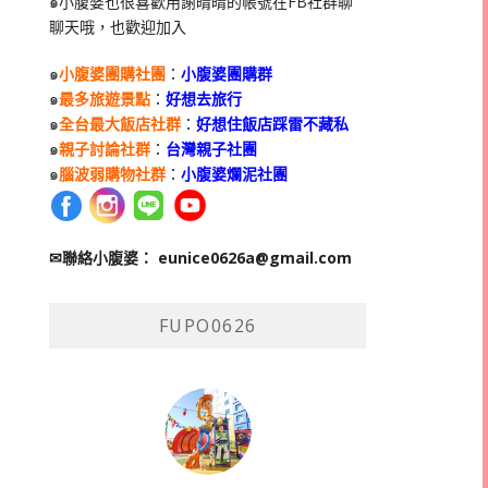
๑小腹婆也很喜歡用謝晴晴的帳號在
FB
社群聊
聊天哦，也歡迎加入
๑
小腹婆團購社團
：
小腹婆團購群
๑
最多旅遊景點
：
好想去旅行
๑
全台最大飯店社群
：
好想住飯店踩雷不藏私
๑
親子討論社群
：
台灣親子社團
๑
腦波弱購物社群
：
小腹婆爛泥社團
✉聯絡小腹婆：
eunice0626a@gmail.com
FUPO0626