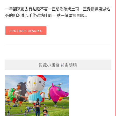
一早翻來覆去有點睡不著一直想吃碳烤土司… 直奔捷運東湖站
旁的明治唯心手作碳烤吐司， 點一份厚實黑豚…
CONTINUE READING
認識小腹婆
謝晴晴