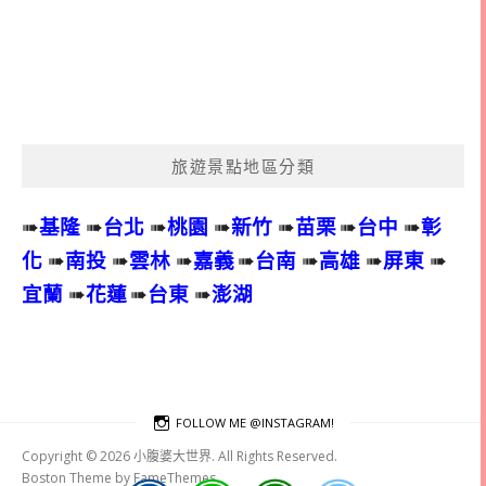
旅遊景點地區分類
➠
基隆
➠
台北
➠
桃園
➠
新竹
➠
苗栗
➠
台中
➠
彰
化
➠
南投
➠
雲林
➠
嘉義
➠
台南
➠
高雄
➠
屏東
➠
宜蘭
➠
花蓮
➠
台東
➠
澎湖
FOLLOW ME @INSTAGRAM!
Copyright © 2026 小腹婆大世界. All Rights Reserved.
Boston Theme by
FameThemes