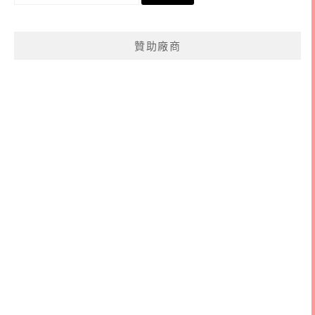
尋
關
鍵
贊助廠商
字: