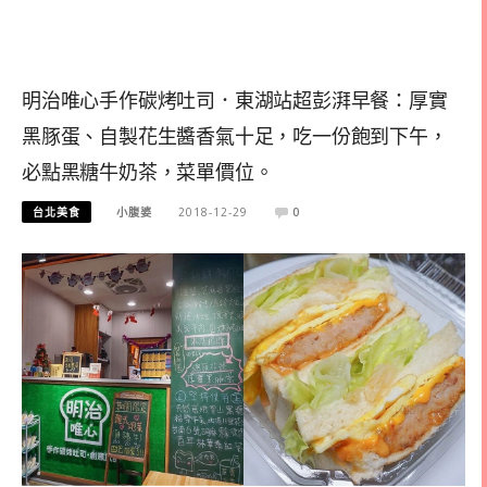
明治唯心手作碳烤吐司．東湖站超彭湃早餐：厚實
黑豚蛋、自製花生醬香氣十足，吃一份飽到下午，
必點黑糖牛奶茶，菜單價位。
台北美食
小腹婆
2018-12-29
0