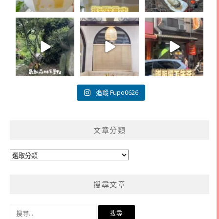
追蹤 Fupo0626
文章分類
文
章
分
搜尋文章
類
搜