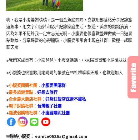
嗨，我是小腹婆謝晴晴，是一個金魚腦媽媽，喜歡用部落格分享紀錄旅
遊趣事，用文字和照片和影片紀錄家庭生活、旅遊、美食的點點滴滴，
因為如果不紀錄我一定會忘光光啊。小腹婆也很喜歡整理做成一日遊景
點路線、分享踩雷的心得體驗，小腹婆常常會出現在社群，歡迎一起聊
聊天唷
๑我們家成員有：小龍爸爸、小腹婆媽媽、小太陽哥哥和小屁桃妹妹
๑小腹婆也很喜歡用謝晴晴的帳號在
FB
社群聊聊天哦，也歡迎加入
๑
小腹婆團購社團
：
小腹婆團購群
๑
最多旅遊景點
：
好想去旅行
๑
全台最大飯店社群
：
好想住飯店踩雷不藏私
๑
親子討論社群
：
台灣親子社團
๑
腦波弱購物社群
：
小腹婆爛泥社團
✉聯絡小腹婆：
eunice0626a@gmail.com