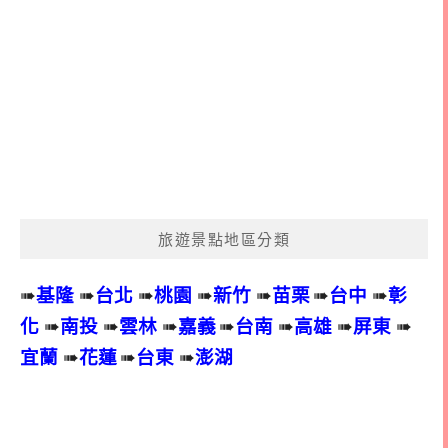
旅遊景點地區分類
➠
基隆
➠
台北
➠
桃園
➠
新竹
➠
苗栗
➠
台中
➠
彰
化
➠
南投
➠
雲林
➠
嘉義
➠
台南
➠
高雄
➠
屏東
➠
宜蘭
➠
花蓮
➠
台東
➠
澎湖