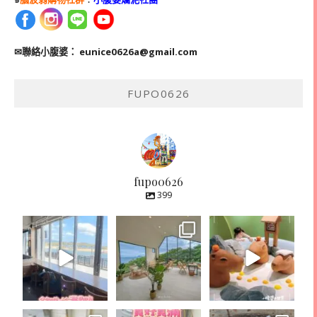
✉聯絡小腹婆：
eunice0626a@gmail.com
FUPO0626
fupo0626
399