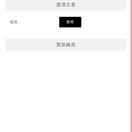
搜尋文章
類
搜
尋
關
鍵
贊助廠商
字: