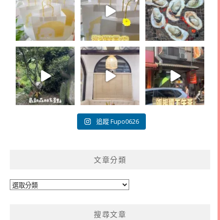
追蹤 Fupo0626
文章分類
文
章
分
搜尋文章
類