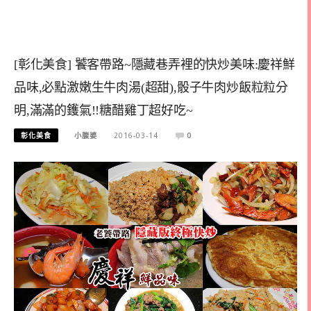
[彰化美食] 饕客帶路~隱藏巷弄裡的快炒美味:慶祥鮮
品味,必點激嫩生牛肉湯(超甜),骰子牛肉炒飯粒粒分
明,滿滿的鑊氣!!糖醋雞丁超好吃~
彰化美食
小腹婆
2016-03-14
0