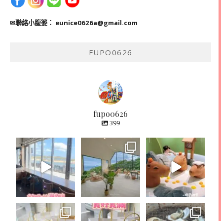
✉聯絡小腹婆：
eunice0626a@gmail.com
FUPO0626
fupo0626
399