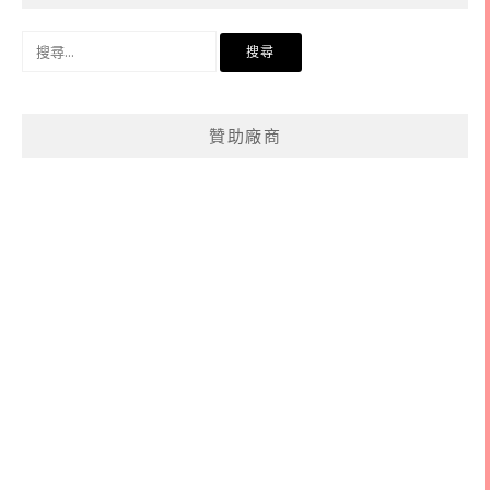
搜
尋
關
鍵
贊助廠商
字: