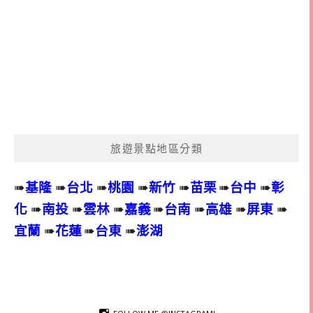
旅遊景點地區分類
➠
基隆
➠
台北
➠
桃園
➠
新竹
➠
苗栗
➠
台中
➠
彰
化
➠
南投
➠
雲林
➠
嘉義
➠
台南
➠
高雄
➠
屏東
➠
宜蘭
➠
花蓮
➠
台東
➠
澎湖