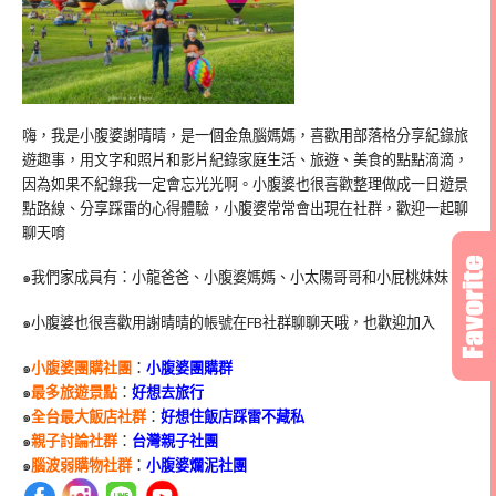
嗨，我是小腹婆謝晴晴，是一個金魚腦媽媽，喜歡用部落格分享紀錄旅
遊趣事，用文字和照片和影片紀錄家庭生活、旅遊、美食的點點滴滴，
因為如果不紀錄我一定會忘光光啊。小腹婆也很喜歡整理做成一日遊景
點路線、分享踩雷的心得體驗，小腹婆常常會出現在社群，歡迎一起聊
聊天唷
๑我們家成員有：小龍爸爸、小腹婆媽媽、小太陽哥哥和小屁桃妹妹
๑小腹婆也很喜歡用謝晴晴的帳號在
FB
社群聊聊天哦，也歡迎加入
๑
小腹婆團購社團
：
小腹婆團購群
๑
最多旅遊景點
：
好想去旅行
๑
全台最大飯店社群
：
好想住飯店踩雷不藏私
๑
親子討論社群
：
台灣親子社團
๑
腦波弱購物社群
：
小腹婆爛泥社團