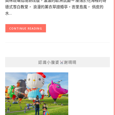
員林琉璃仙境新改版，濃濃的歐洲氛圍～ 座落於花海裡的哥
德式雪白教堂， 浪漫的薰衣草證婚亭，峇里島風， 俏皮的
水…
CONTINUE READING
認識小腹婆
謝晴晴