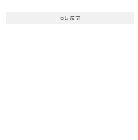
關
鍵
贊助廠商
字: