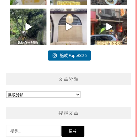
追蹤 Fupo0626
文章分類
文
章
分
搜尋文章
類
搜
尋