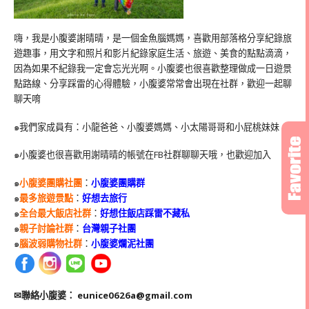
嗨，我是小腹婆謝晴晴，是一個金魚腦媽媽，喜歡用部落格分享紀錄旅
遊趣事，用文字和照片和影片紀錄家庭生活、旅遊、美食的點點滴滴，
因為如果不紀錄我一定會忘光光啊。小腹婆也很喜歡整理做成一日遊景
點路線、分享踩雷的心得體驗，小腹婆常常會出現在社群，歡迎一起聊
聊天唷
๑我們家成員有：小龍爸爸、小腹婆媽媽、小太陽哥哥和小屁桃妹妹
๑小腹婆也很喜歡用謝晴晴的帳號在
FB
社群聊聊天哦，也歡迎加入
๑
小腹婆團購社團
：
小腹婆團購群
๑
最多旅遊景點
：
好想去旅行
๑
全台最大飯店社群
：
好想住飯店踩雷不藏私
๑
親子討論社群
：
台灣親子社團
๑
腦波弱購物社群
：
小腹婆爛泥社團
✉聯絡小腹婆：
eunice0626a@gmail.com