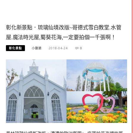
彰化新景點．琉璃仙境改版~哥德式雪白教堂.水管
屋.魔法時光屋,蜀葵花海,一定要拍個一千張啊！
彰化景點
小腹婆
2018-04-24
0