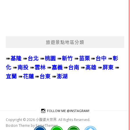
旅遊景點地區分類
➠
基隆
➠
台北
➠
桃園
➠
新竹
➠
苗栗
➠
台中
➠
彰
化
➠
南投
➠
雲林
➠
嘉義
➠
台南
➠
高雄
➠
屏東
➠
宜蘭
➠
花蓮
➠
台東
➠
澎湖
FOLLOW ME @INSTAGRAM!
Copyright © 2026 小腹婆大世界. All Rights Reserved.
Boston Theme by
FameThemes