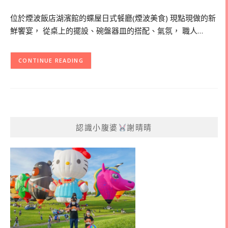
位於煙波飯店湖濱館的蝶屋日式餐廳(煙波美食) 現點現做的新
鮮饗宴， 從桌上的擺設、碗盤器皿的搭配、氣氛， 職人…
CONTINUE READING
認識小腹婆
謝晴晴