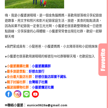
嗨，我是小腹婆謝晴晴，是一個金魚腦媽媽，喜歡用部落格分享紀錄旅
遊趣事，用文字和照片和影片紀錄家庭生活、旅遊、美食的點點滴滴，
因為如果不紀錄我一定會忘光光啊。小腹婆也很喜歡整理做成一日遊景
點路線、分享踩雷的心得體驗，小腹婆常常會出現在社群，歡迎一起聊
聊天唷
๑我們家成員有：小龍爸爸、小腹婆媽媽、小太陽哥哥和小屁桃妹妹
๑小腹婆也很喜歡用謝晴晴的帳號在
FB
社群聊聊天哦，也歡迎加入
๑
小腹婆團購社團
：
小腹婆團購群
๑
最多旅遊景點
：
好想去旅行
๑
全台最大飯店社群
：
好想住飯店踩雷不藏私
๑
親子討論社群
：
台灣親子社團
๑
腦波弱購物社群
：
小腹婆爛泥社團
✉聯絡小腹婆：
eunice0626a@gmail.com