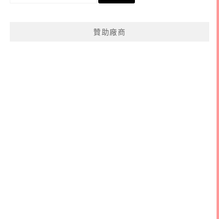
尋
關
鍵
贊助廠商
字: