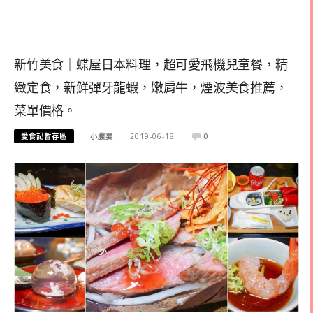
新竹美食｜蝶屋日本料理，超可愛飛機兒童餐，精
緻定食，新鮮彈牙龍蝦，嫩肩牛，煙波美食推薦，
菜單價格。
愛食記暫存區
小腹婆
2019-06-18
0