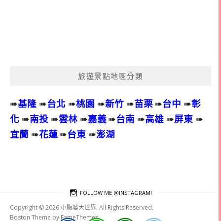
旅遊景點地區分類
➠
基隆
➠
台北
➠
桃園
➠
新竹
➠
苗栗
➠
台中
➠
彰
化
➠
南投
➠
雲林
➠
嘉義
➠
台南
➠
高雄
➠
屏東
➠
宜蘭
➠
花蓮
➠
台東
➠
澎湖
FOLLOW ME @INSTAGRAM!
Copyright © 2026 小腹婆大世界. All Rights Reserved.
Boston Theme by
FameThemes