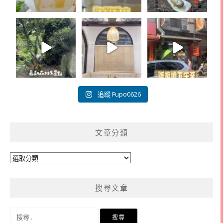
追蹤 Fupo0626
文章分類
文
章
分
搜尋文章
類
搜