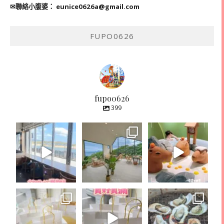
✉聯絡小腹婆：
eunice0626a@gmail.com
FUPO0626
fupo0626
399