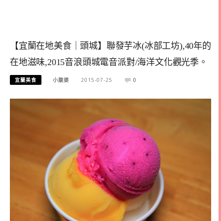
【宜蘭在地美食｜頭城】聯發芋冰(冰部工坊),40年的
在地滋味,2015音浪頭城電音派對/海洋文化觀光季。
宜蘭美食
小腹婆
2015-07-25
0