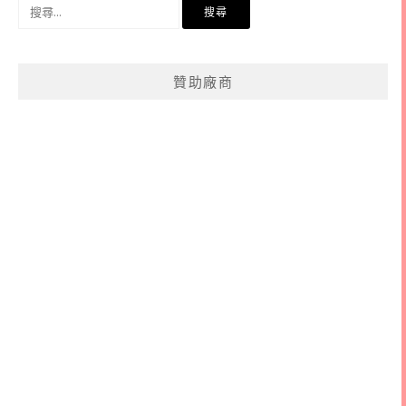
搜
尋
關
鍵
贊助廠商
字: