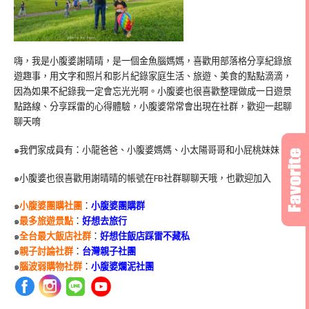
嗨，我是小腹婆謝晴晴，是一個金魚腦媽媽，喜歡用部落格分享紀錄旅
遊趣事，用文字和照片和影片紀錄家庭生活、旅遊、美食的點點滴滴，
因為如果不紀錄我一定會忘光光啊。小腹婆也很喜歡整理做成一日遊景
點路線、分享踩雷的心得體驗，小腹婆常常會出現在社群，歡迎一起聊
聊天唷
๑我們家成員有：小龍爸爸、小腹婆媽媽、小太陽哥哥和小屁桃妹妹
๑小腹婆也很喜歡用謝晴晴的帳號在
FB
社群聊聊天哦，也歡迎加入
๑
小腹婆團購社團
：
小腹婆團購群
๑
最多旅遊景點
：
好想去旅行
๑
全台最大飯店社群
：
好想住飯店踩雷不藏私
๑
親子討論社群
：
台灣親子社團
๑
腦波弱購物社群
：
小腹婆爛泥社團