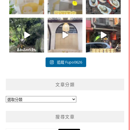
追蹤 Fupo0626
文章分類
文
章
分
搜尋文章
類