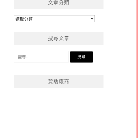
文章分類
文
章
分
搜尋文章
類
搜
尋
關
鍵
贊助廠商
字: