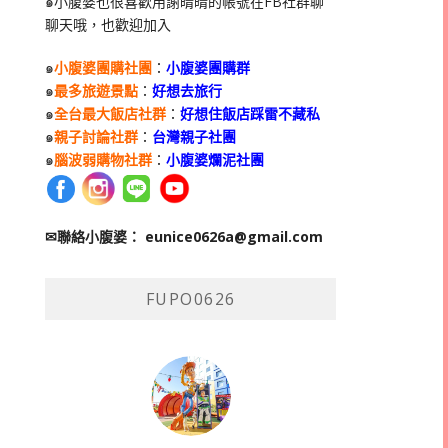
๑小腹婆也很喜歡用謝晴晴的帳號在
FB
社群聊
聊天哦，也歡迎加入
๑
小腹婆團購社團
：
小腹婆團購群
๑
最多旅遊景點
：
好想去旅行
๑
全台最大飯店社群
：
好想住飯店踩雷不藏私
๑
親子討論社群
：
台灣親子社團
๑
腦波弱購物社群
：
小腹婆爛泥社團
✉聯絡小腹婆：
eunice0626a@gmail.com
FUPO0626