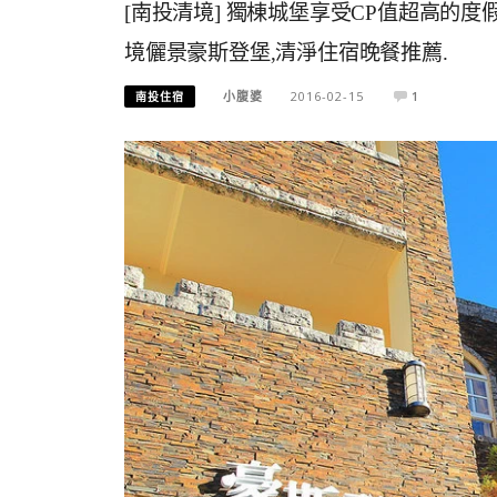
[南投清境] 獨棟城堡享受CP值超高的度假
境儷景豪​斯登堡,清淨住宿晚餐推薦.
小腹婆
2016-02-15
1
南投住宿