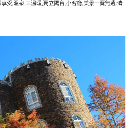
享受,溫泉,三溫暖,獨立陽台,小客廳,美景一覽無遺:清