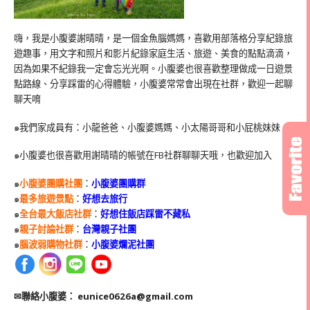
嗨，我是小腹婆謝晴晴，是一個金魚腦媽媽，喜歡用部落格分享紀錄旅
遊趣事，用文字和照片和影片紀錄家庭生活、旅遊、美食的點點滴滴，
因為如果不紀錄我一定會忘光光啊。小腹婆也很喜歡整理做成一日遊景
點路線、分享踩雷的心得體驗，小腹婆常常會出現在社群，歡迎一起聊
聊天唷
๑我們家成員有：小龍爸爸、小腹婆媽媽、小太陽哥哥和小屁桃妹妹
๑小腹婆也很喜歡用謝晴晴的帳號在
FB
社群聊聊天哦，也歡迎加入
๑
小腹婆團購社團
：
小腹婆團購群
๑
最多旅遊景點
：
好想去旅行
๑
全台最大飯店社群
：
好想住飯店踩雷不藏私
๑
親子討論社群
：
台灣親子社團
๑
腦波弱購物社群
：
小腹婆爛泥社團
✉聯絡小腹婆：
eunice0626a@gmail.com