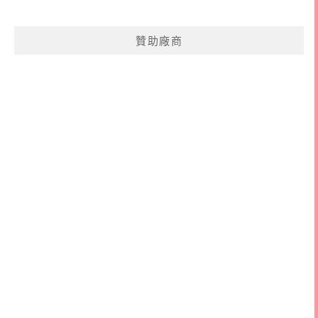
關
鍵
贊助廠商
字: