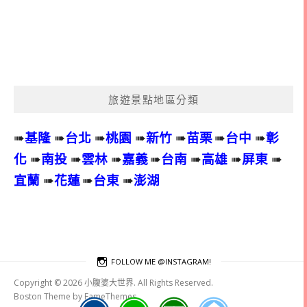
旅遊景點地區分類
➠
基隆
➠
台北
➠
桃園
➠
新竹
➠
苗栗
➠
台中
➠
彰
化
➠
南投
➠
雲林
➠
嘉義
➠
台南
➠
高雄
➠
屏東
➠
宜蘭
➠
花蓮
➠
台東
➠
澎湖
FOLLOW ME @INSTAGRAM!
Copyright © 2026 小腹婆大世界. All Rights Reserved.
Boston Theme by
FameThemes