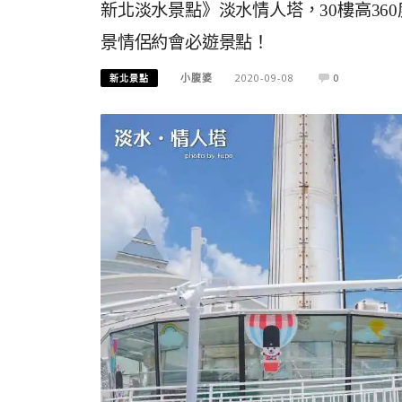
新北淡水景點》淡水情人塔，30樓高3
景情侶約會必遊景點！
小腹婆
2020-09-08
0
新北景點