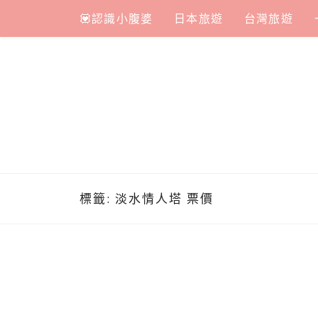
Skip
💟認識小腹婆
日本旅遊
台灣旅遊
to
content
標籤:
淡水情人塔 票價