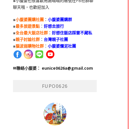
๑小腹婆也很喜歡用謝晴晴的帳號在
FB
社群聊
聊天哦，也歡迎加入
๑
小腹婆團購社團
：
小腹婆團購群
๑
最多旅遊景點
：
好想去旅行
๑
全台最大飯店社群
：
好想住飯店踩雷不藏私
๑
親子討論社群
：
台灣親子社團
๑
腦波弱購物社群
：
小腹婆爛泥社團
✉聯絡小腹婆：
eunice0626a@gmail.com
FUPO0626