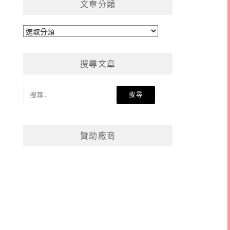
文章分類
文
章
分
搜尋文章
類
搜
尋
關
鍵
贊助廠商
字: