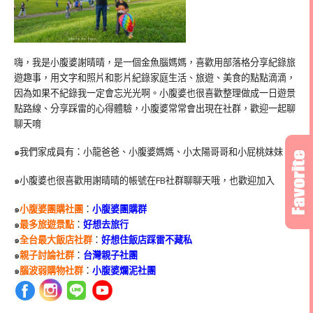
嗨，我是小腹婆謝晴晴，是一個金魚腦媽媽，喜歡用部落格分享紀錄旅
遊趣事，用文字和照片和影片紀錄家庭生活、旅遊、美食的點點滴滴，
因為如果不紀錄我一定會忘光光啊。小腹婆也很喜歡整理做成一日遊景
點路線、分享踩雷的心得體驗，小腹婆常常會出現在社群，歡迎一起聊
聊天唷
๑我們家成員有：小龍爸爸、小腹婆媽媽、小太陽哥哥和小屁桃妹妹
๑小腹婆也很喜歡用謝晴晴的帳號在
FB
社群聊聊天哦，也歡迎加入
๑
小腹婆團購社團
：
小腹婆團購群
๑
最多旅遊景點
：
好想去旅行
๑
全台最大飯店社群
：
好想住飯店踩雷不藏私
๑
親子討論社群
：
台灣親子社團
๑
腦波弱購物社群
：
小腹婆爛泥社團