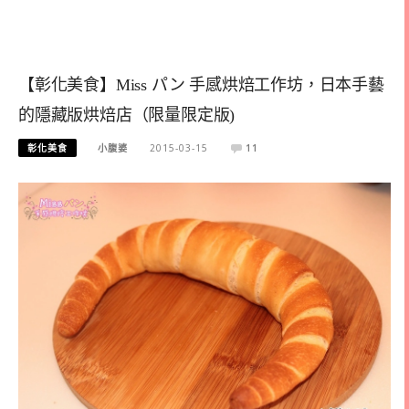
【彰化美食】Miss パン 手感烘焙工作坊，日本手藝
的隱藏版烘焙店（限量限定版)
彰化美食
小腹婆
2015-03-15
11