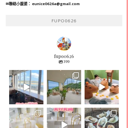
✉聯絡小腹婆：
eunice0626a@gmail.com
FUPO0626
fupo0626
399