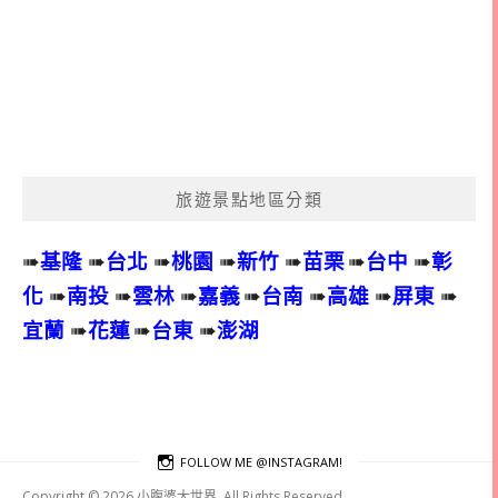
旅遊景點地區分類
➠
基隆
➠
台北
➠
桃園
➠
新竹
➠
苗栗
➠
台中
➠
彰
化
➠
南投
➠
雲林
➠
嘉義
➠
台南
➠
高雄
➠
屏東
➠
宜蘭
➠
花蓮
➠
台東
➠
澎湖
FOLLOW ME @INSTAGRAM!
Copyright © 2026 小腹婆大世界. All Rights Reserved.