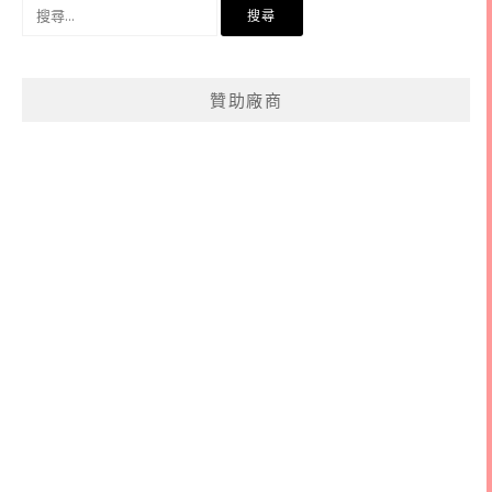
搜
尋
關
鍵
贊助廠商
字: