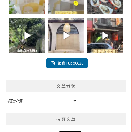
追蹤 Fupo0626
文章分類
文
章
分
搜尋文章
類