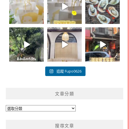
追蹤 Fupo0626
文章分類
文
章
分
搜尋文章
類