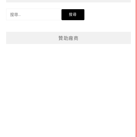
搜
尋
關
鍵
贊助廠商
字: