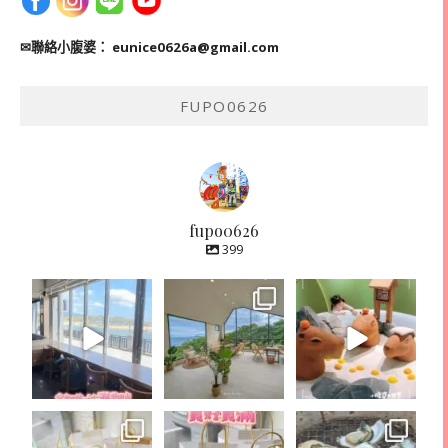
✉聯絡小腹婆：
eunice0626a@gmail.com
FUPO0626
fupo0626
399