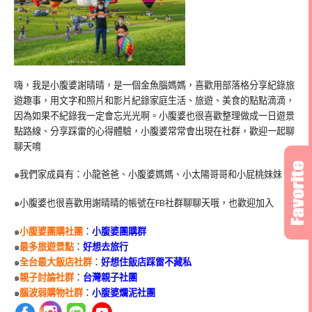
嗨，我是小腹婆謝晴晴，是一個金魚腦媽媽，喜歡用部落格分享紀錄旅
遊趣事，用文字和照片和影片紀錄家庭生活、旅遊、美食的點點滴滴，
因為如果不紀錄我一定會忘光光啊。小腹婆也很喜歡整理做成一日遊景
點路線、分享踩雷的心得體驗，小腹婆常常會出現在社群，歡迎一起聊
聊天唷
๑我們家成員有：小龍爸爸、小腹婆媽媽、小太陽哥哥和小屁桃妹妹
๑小腹婆也很喜歡用謝晴晴的帳號在
FB
社群聊聊天哦，也歡迎加入
๑
小腹婆團購社團
：
小腹婆團購群
๑
最多旅遊景點
：
好想去旅行
๑
全台最大飯店社群
：
好想住飯店踩雷不藏私
๑
親子討論社群
：
台灣親子社團
๑
腦波弱購物社群
：
小腹婆爛泥社團