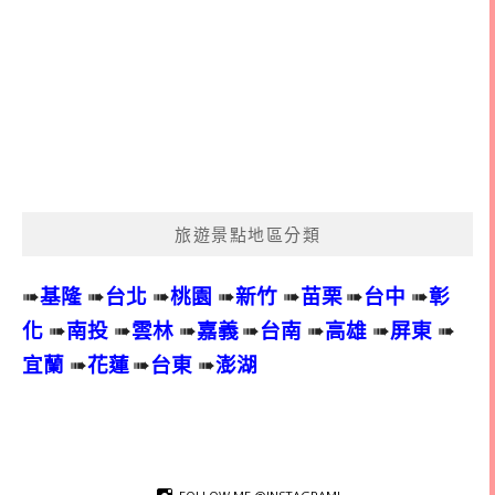
旅遊景點地區分類
➠
基隆
➠
台北
➠
桃園
➠
新竹
➠
苗栗
➠
台中
➠
彰
化
➠
南投
➠
雲林
➠
嘉義
➠
台南
➠
高雄
➠
屏東
➠
宜蘭
➠
花蓮
➠
台東
➠
澎湖