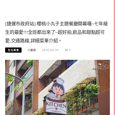
[捷運市政府站] 櫻桃小丸子主題餐廳開幕囉~七年級
生的最愛!!!全班都出來了~超好拍,飲品和甜點超可
愛,交通路線,詳細菜單介紹。
台北美食
小腹婆
2016-09-10
1