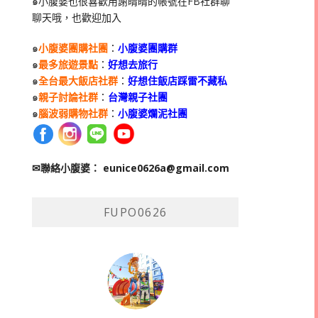
๑小腹婆也很喜歡用謝晴晴的帳號在
FB
社群聊
聊天哦，也歡迎加入
๑
小腹婆團購社團
：
小腹婆團購群
๑
最多旅遊景點
：
好想去旅行
๑
全台最大飯店社群
：
好想住飯店踩雷不藏私
๑
親子討論社群
：
台灣親子社團
๑
腦波弱購物社群
：
小腹婆爛泥社團
✉聯絡小腹婆：
eunice0626a@gmail.com
FUPO0626