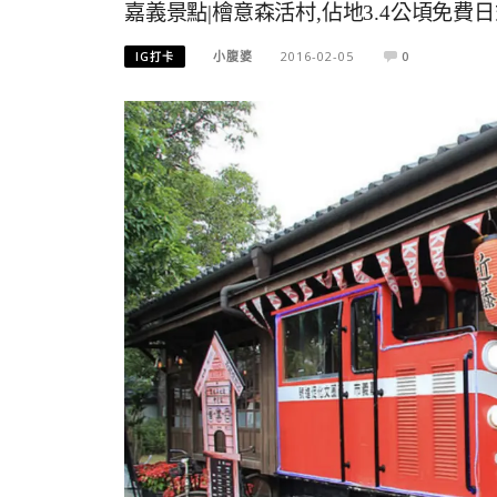
嘉義景點|檜意森活村,佔地3.4公頃免費
小腹婆
2016-02-05
0
IG打卡