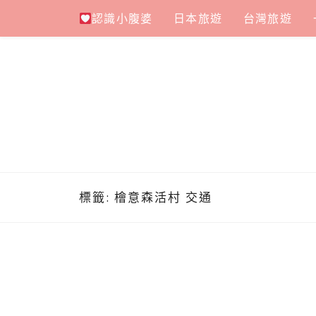
Skip
認識小腹婆
日本旅遊
台灣旅遊
to
content
標籤:
檜意森活村 交通