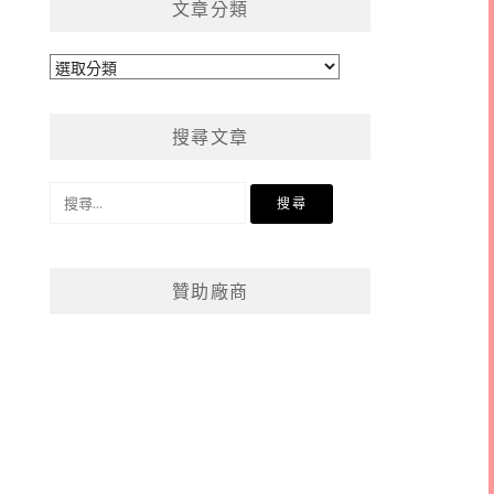
文章分類
文
章
分
搜尋文章
類
搜
尋
關
鍵
贊助廠商
字: