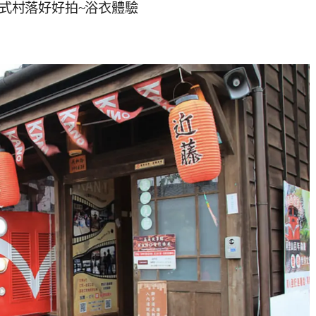
日式村落好好拍~浴衣體驗