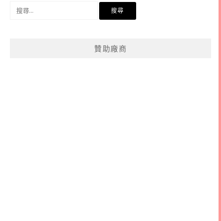
搜
尋
關
鍵
贊助廠商
字: