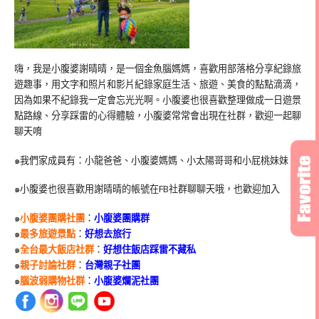
嗨，我是小腹婆謝晴晴，是一個金魚腦媽媽，喜歡用部落格分享紀錄旅
遊趣事，用文字和照片和影片紀錄家庭生活、旅遊、美食的點點滴滴，
因為如果不紀錄我一定會忘光光啊。小腹婆也很喜歡整理做成一日遊景
點路線、分享踩雷的心得體驗，小腹婆常常會出現在社群，歡迎一起聊
聊天唷
๑我們家成員有：小龍爸爸、小腹婆媽媽、小太陽哥哥和小屁桃妹妹
๑小腹婆也很喜歡用謝晴晴的帳號在
FB
社群聊聊天哦，也歡迎加入
๑
小腹婆團購社團
：
小腹婆團購群
๑
最多旅遊景點
：
好想去旅行
๑
全台最大飯店社群
：
好想住飯店踩雷不藏私
๑
親子討論社群
：
台灣親子社團
๑
腦波弱購物社群
：
小腹婆爛泥社團