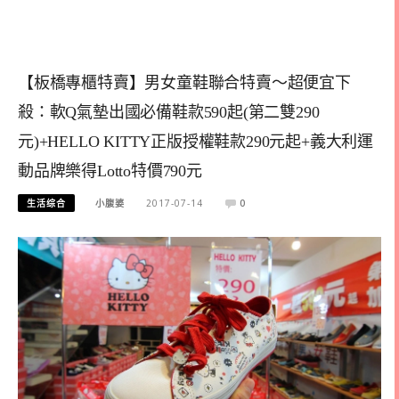
【板橋專櫃特賣】男女童鞋聯合特賣～超便宜下
殺：軟Q氣墊出國必備鞋款590起(第二雙290
元)+HELLO KITTY正版授權鞋款290元起+義大利運
動品牌樂得Lotto特價790元
生活综合
小腹婆
2017-07-14
0