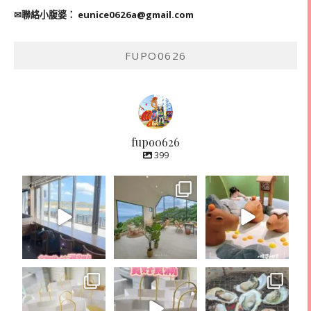
✉聯絡小腹婆：
eunice0626a@gmail.com
FUPO0626
fupo0626
399