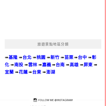
旅遊景點地區分類
➠
基隆
➠
台北
➠
桃園
➠
新竹
➠
苗栗
➠
台中
➠
彰
化
➠
南投
➠
雲林
➠
嘉義
➠
台南
➠
高雄
➠
屏東
➠
宜蘭
➠
花蓮
➠
台東
➠
澎湖
FOLLOW ME @INSTAGRAM!