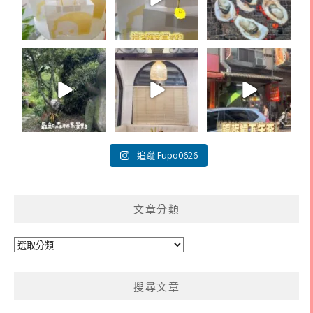
追蹤 Fupo0626
文章分類
文
章
分
搜尋文章
類