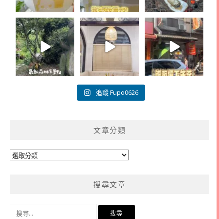
追蹤 Fupo0626
文章分類
文
章
分
搜尋文章
類
搜