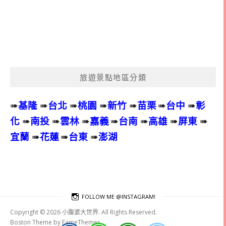
旅遊景點地區分類
➠
基隆
➠
台北
➠
桃園
➠
新竹
➠
苗栗
➠
台中
➠
彰
化
➠
南投
➠
雲林
➠
嘉義
➠
台南
➠
高雄
➠
屏東
➠
宜蘭
➠
花蓮
➠
台東
➠
澎湖
FOLLOW ME @INSTAGRAM!
Copyright © 2026 小腹婆大世界. All Rights Reserved.
Boston Theme by
FameThemes