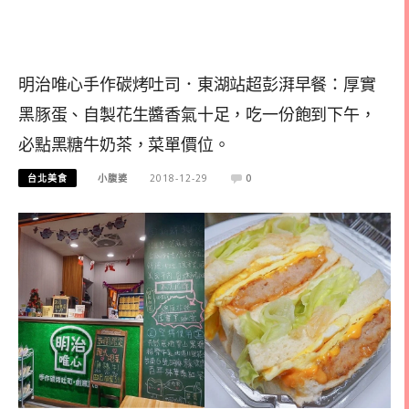
明治唯心手作碳烤吐司．東湖站超彭湃早餐：厚實
黑豚蛋、自製花生醬香氣十足，吃一份飽到下午，
必點黑糖牛奶茶，菜單價位。
台北美食
小腹婆
2018-12-29
0