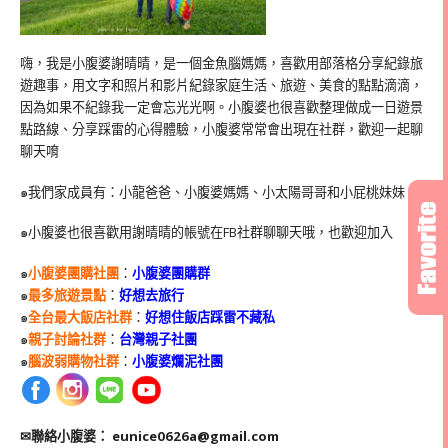
嗨，我是小腹婆謝晴晴，是一個金魚腦媽媽，喜歡用部落格分享紀錄旅
遊趣事，用文字和照片和影片紀錄家庭生活、旅遊、美食的點點滴滴，
因為如果不紀錄我一定會忘光光啊。小腹婆也很喜歡整理做成一日遊景
點路線、分享踩雷的心得體驗，小腹婆常常會出現在社群，歡迎一起聊
聊天唷
๑我們家成員有：小龍爸爸、小腹婆媽媽、小太陽哥哥和小屁桃妹妹
๑小腹婆也很喜歡用謝晴晴的帳號在
FB
社群聊聊天哦，也歡迎加入
๑
小腹婆團購社團
：
小腹婆團購群
๑
最多旅遊景點
：
好想去旅行
๑
全台最大飯店社群
：
好想住飯店踩雷不藏私
๑
親子討論社群
：
台灣親子社團
๑
腦波弱購物社群
：
小腹婆爛泥社團
✉聯絡小腹婆：
eunice0626a@gmail.com