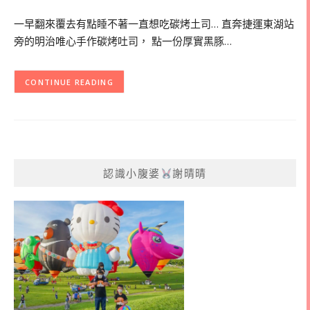
一早翻來覆去有點睡不著一直想吃碳烤土司… 直奔捷運東湖站
旁的明治唯心手作碳烤吐司， 點一份厚實黑豚…
CONTINUE READING
認識小腹婆
謝晴晴