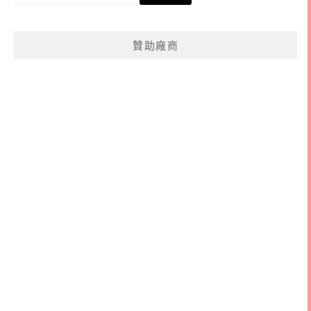
尋
關
鍵
贊助廠商
字: