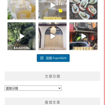
追蹤 Fupo0626
文章分類
文
章
分
搜尋文章
類