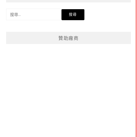
搜
尋
關
鍵
贊助廠商
字: