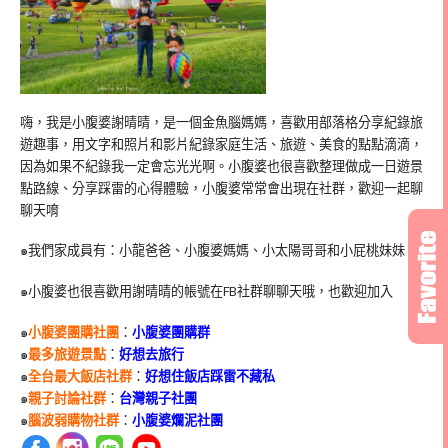
嗨，我是小腹婆謝晴晴，是一個金魚腦媽媽，喜歡用部落格分享紀錄旅
遊趣事，用文字和照片和影片紀錄家庭生活、旅遊、美食的點點滴滴，
因為如果不紀錄我一定會忘光光啊。小腹婆也很喜歡整理做成一日遊景
點路線、分享踩雷的心得體驗，小腹婆常常會出現在社群，歡迎一起聊
聊天唷
๑我們家成員有：小龍爸爸、小腹婆媽媽、小太陽哥哥和小屁桃妹妹
๑小腹婆也很喜歡用謝晴晴的帳號在
FB
社群聊聊天哦，也歡迎加入
๑
小腹婆團購社團
：
小腹婆團購群
๑
最多旅遊景點
：
好想去旅行
๑
全台最大飯店社群
：
好想住飯店踩雷不藏私
๑
親子討論社群
：
台灣親子社團
๑
腦波弱購物社群
：
小腹婆爛泥社團