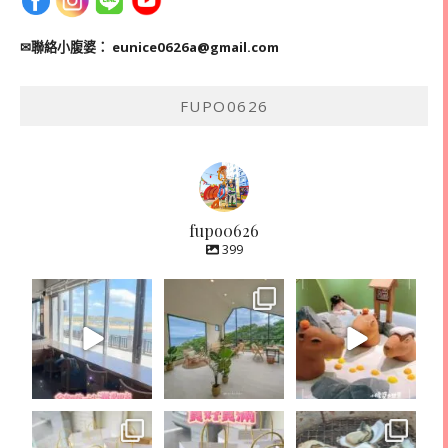
✉聯絡小腹婆：
eunice0626a@gmail.com
FUPO0626
fupo0626
399