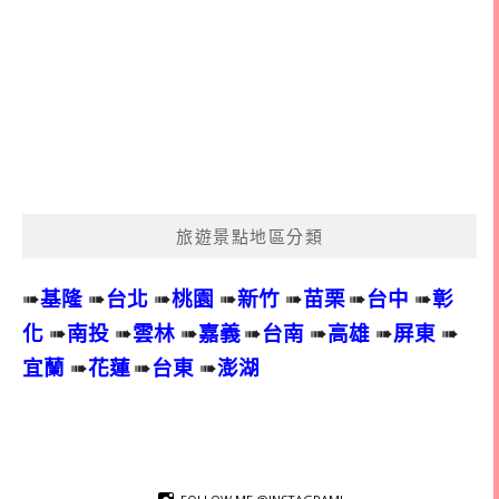
旅遊景點地區分類
➠
基隆
➠
台北
➠
桃園
➠
新竹
➠
苗栗
➠
台中
➠
彰
化
➠
南投
➠
雲林
➠
嘉義
➠
台南
➠
高雄
➠
屏東
➠
宜蘭
➠
花蓮
➠
台東
➠
澎湖