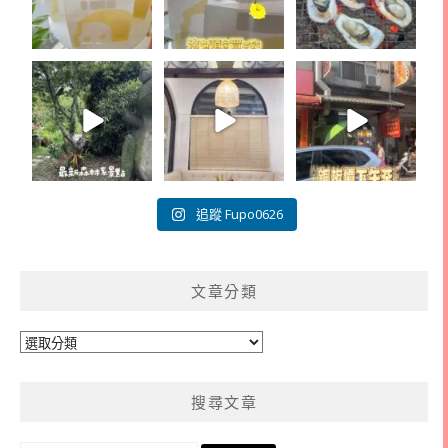
追蹤 Fupo0626
文章分類
文
章
分
搜尋文章
類