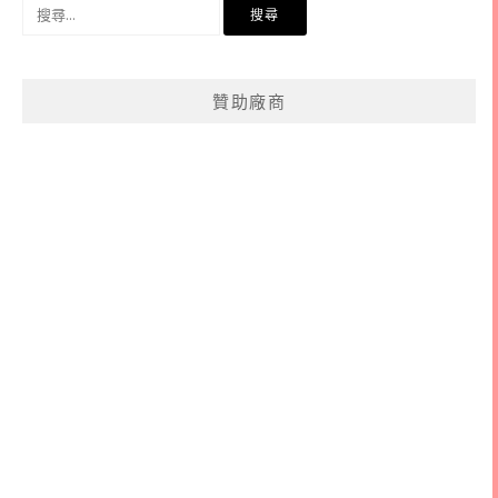
搜
尋
關
鍵
贊助廠商
字: