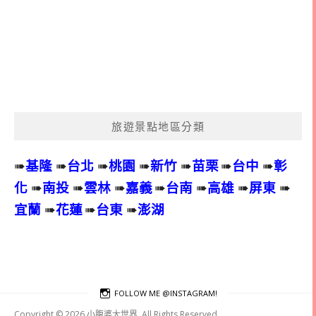
旅遊景點地區分類
➠
基隆
➠
台北
➠
桃園
➠
新竹
➠
苗栗
➠
台中
➠
彰
化
➠
南投
➠
雲林
➠
嘉義
➠
台南
➠
高雄
➠
屏東
➠
宜蘭
➠
花蓮
➠
台東
➠
澎湖
FOLLOW ME @INSTAGRAM!
Copyright © 2026 小腹婆大世界. All Rights Reserved.