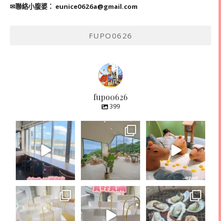
✉聯絡小腹婆：
eunice0626a@gmail.com
FUPO0626
fupo0626
399