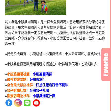
嗨，我是小腹婆謝晴晴，是一個金魚腦媽媽，喜歡用部落格分享紀錄旅
遊趣事，用文字和照片和影片紀錄家庭生活、旅遊、美食的點點滴滴，
因為如果不紀錄我一定會忘光光啊。小腹婆也很喜歡整理做成一日遊景
點路線、分享踩雷的心得體驗，小腹婆常常會出現在社群，歡迎一起聊
聊天唷
๑我們家成員有：小龍爸爸、小腹婆媽媽、小太陽哥哥和小屁桃妹妹
๑小腹婆也很喜歡用謝晴晴的帳號在
FB
社群聊聊天哦，也歡迎加入
๑
小腹婆團購社團
：
小腹婆團購群
๑
最多旅遊景點
：
好想去旅行
๑
全台最大飯店社群
：
好想住飯店踩雷不藏私
๑
親子討論社群
：
台灣親子社團
๑
腦波弱購物社群
：
小腹婆爛泥社團