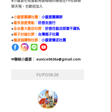
๑小腹婆也很喜歡用謝晴晴的帳號在
FB
社群聊
聊天哦，也歡迎加入
๑
小腹婆團購社團
：
小腹婆團購群
๑
最多旅遊景點
：
好想去旅行
๑
全台最大飯店社群
：
好想住飯店踩雷不藏私
๑
親子討論社群
：
台灣親子社團
๑
腦波弱購物社群
：
小腹婆爛泥社團
✉聯絡小腹婆：
eunice0626a@gmail.com
FUPO0626