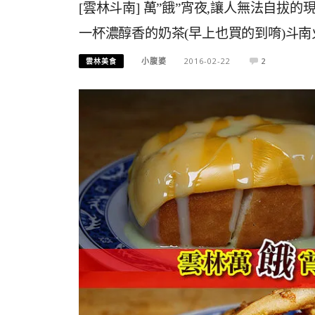
[雲林斗南] 萬”餓”宵夜,讓人無法自拔的
一杯濃醇香的奶茶(早上也買的到唷)斗
小腹婆
2016-02-22
2
雲林美食