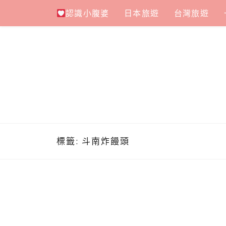
Skip
認識小腹婆
日本旅遊
台灣旅遊
to
content
標籤:
斗南炸饅頭