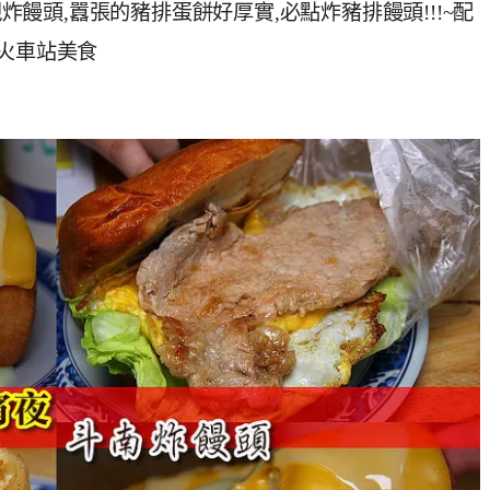
現炸饅頭,囂張的豬排蛋餅好厚實,必點炸豬排饅頭!!!~配
南火車站美食