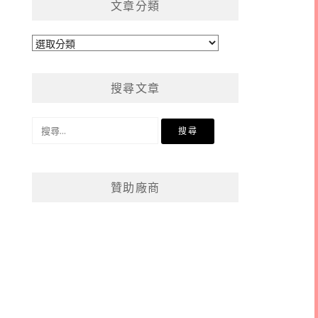
文章分類
文
章
分
搜尋文章
類
搜
尋
關
鍵
贊助廠商
字: