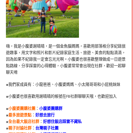
嗨，我是小腹婆謝晴晴，是一個金魚腦媽媽，喜歡用部落格分享紀錄旅
遊趣事，用文字和照片和影片紀錄家庭生活、旅遊、美食的點點滴滴，
因為如果不紀錄我一定會忘光光啊。小腹婆也很喜歡整理做成一日遊景
點路線、分享踩雷的心得體驗，小腹婆常常會出現在社群，歡迎一起聊
聊天唷
๑我們家成員有：小龍爸爸、小腹婆媽媽、小太陽哥哥和小屁桃妹妹
๑小腹婆也很喜歡用謝晴晴的帳號在
FB
社群聊聊天哦，也歡迎加入
๑
小腹婆團購社團
：
小腹婆團購群
๑
最多旅遊景點
：
好想去旅行
๑
全台最大飯店社群
：
好想住飯店踩雷不藏私
๑
親子討論社群
：
台灣親子社團