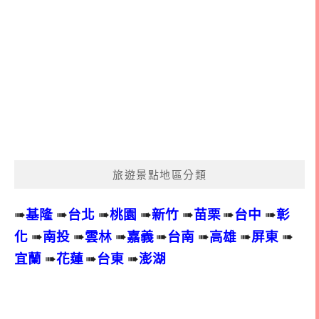
旅遊景點地區分類
➠
基隆
➠
台北
➠
桃園
➠
新竹
➠
苗栗
➠
台中
➠
彰
化
➠
南投
➠
雲林
➠
嘉義
➠
台南
➠
高雄
➠
屏東
➠
宜蘭
➠
花蓮
➠
台東
➠
澎湖