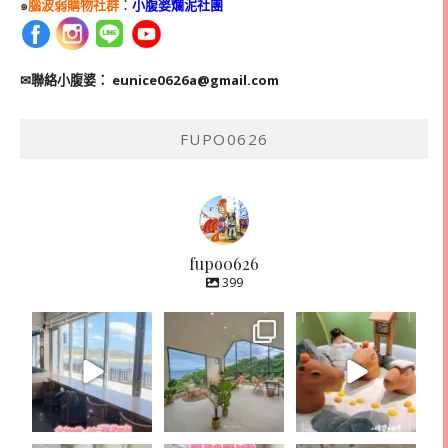
๑
腦波弱購物社群
：
小腹婆爛泥社團
✉聯絡小腹婆：
eunice0626a@gmail.com
FUPO0626
fupo0626
399