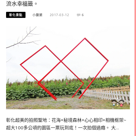
流水幸福籤。
彰化景點
小腹婆
2017-03-12
6
彰化超美的拍照聖地：花海+秘境森林+心心相印+相機框架~
超大100多公頃的園區一票玩到底！一次拍個過癮。 大…