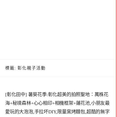
標籤:
彰化親子活動
[彰化田中] 暑葵花季:彰化超美的拍照聖地：萬株花
海+秘境森林+心心相印+相機框架+蓮花池,小朋友最
愛玩的大泡泡,手拉坏DIY,限量窯烤麵包,超酷的無字