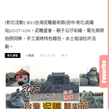
[彰化活動] 2015台灣泥雕藝術節(田中/彰化高鐵
站)11/27~12/6，泥雕盛會、親子公仔彩繪、蜀光再現
拍照同樂、手工窯烤特色麵包、水土相溶拉坏活
動。
彰化景點
小腹婆
2015-11-19
2