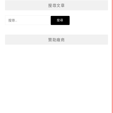
分
搜尋文章
類
搜
尋
關
鍵
贊助廠商
字: