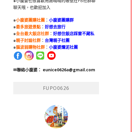
๑小腹婆也很喜歡用謝晴晴的帳號在
FB
社群聊
聊天哦，也歡迎加入
๑
小腹婆團購社團
：
小腹婆團購群
๑
最多旅遊景點
：
好想去旅行
๑
全台最大飯店社群
：
好想住飯店踩雷不藏私
๑
親子討論社群
：
台灣親子社團
๑
腦波弱購物社群
：
小腹婆爛泥社團
✉聯絡小腹婆：
eunice0626a@gmail.com
FUPO0626