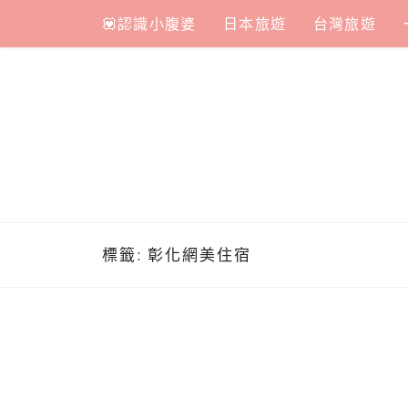
Skip
💟認識小腹婆
日本旅遊
台灣旅遊
to
content
標籤:
彰化網美住宿