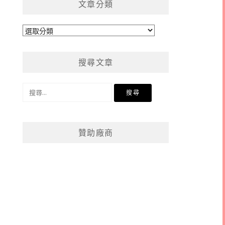
文章分類
文
章
分
搜尋文章
類
搜
尋
關
鍵
贊助廠商
字: