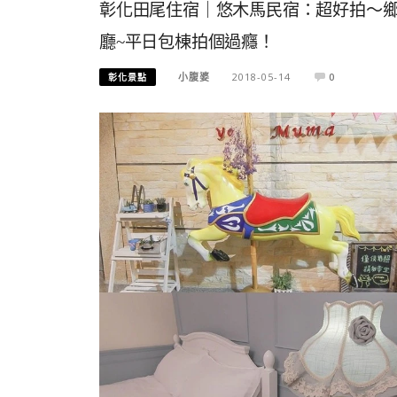
彰化田尾住宿｜悠木馬民宿：超好拍～
廳~平日包棟拍個過癮！
小腹婆
2018-05-14
0
彰化景點